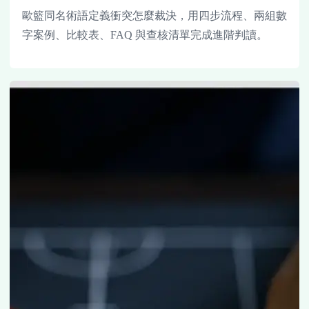
歐籃同名術語定義衝突怎麼裁決，用四步流程、兩組數
字案例、比較表、FAQ 與查核清單完成進階判讀。