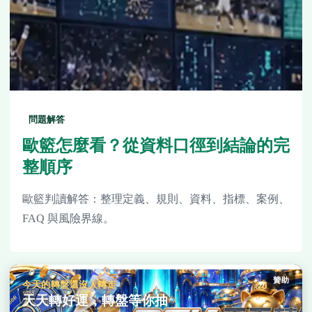
問題解答
歐籃怎麼看？從資料口徑到結論的完
整順序
歐籃判讀解答：整理定義、規則、資料、指標、案例、
FAQ 與風險界線。
贊助
今天的轉盤還沒人轉走
天天轉好運，轉盤等你抽