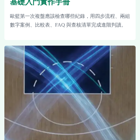
基礎入門實作手冊
歐籃第一次複盤應該檢查哪些紀錄，用四步流程、兩組
數字案例、比較表、FAQ 與查核清單完成進階判讀。