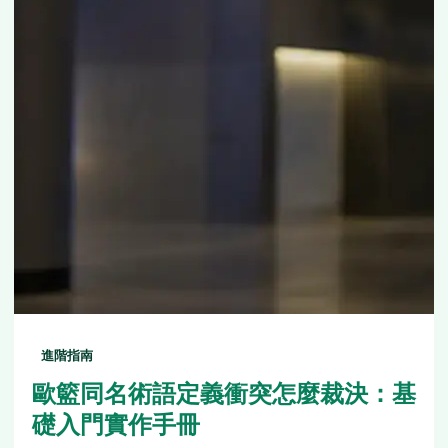
進階指南
歐籃同名術語定義衝突怎麼裁決：基
礎入門實作手冊