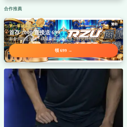
合作推薦
贊助
第一筆就多三成本金
首存 2000 直接送 699
新會員限定加碼，碼量只要彩金五倍，領完就能玩。
領 699 →