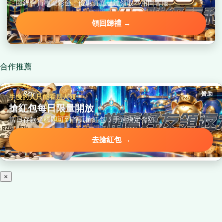
回鍋會員專屬彩金，優惠頁面一鍵領取不用問客服。
領回歸禮 →
合作推薦
贊助
手慢的人只能看別人領
搶紅包每日限量開放
當日存款達標即可到首頁搶紅包，手速決定金額。
去搶紅包 →
×