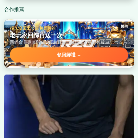
合作推薦
贊助
很久沒回來？這包是你的
老玩家回歸再送一次
回鍋會員專屬彩金，優惠頁面一鍵領取不用問客服。
領回歸禮 →