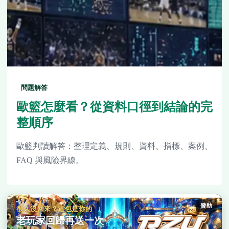
問題解答
歐籃怎麼看？從資料口徑到結論的完
整順序
歐籃判讀解答：整理定義、規則、資料、指標、案例、
FAQ 與風險界線。
贊助
很久沒回來？這包是你的
老玩家回歸再送一次