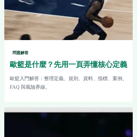
問題解答
歐籃是什麼？先用一頁弄懂核心定義
歐籃入門解答：整理定義、規則、資料、指標、案例、
FAQ 與風險界線。