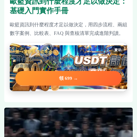
歐籃資訊到什麼程度才足以做決定：
基礎入門實作手冊
歐籃資訊到什麼程度才足以做決定，用四步流程、兩組
數字案例、比較表、FAQ 與查核清單完成進階判讀。
贊助
第一筆就多三成本金
首存 2000 直接送 699
新會員限定加碼，碼量只要彩金五倍，領完就能玩。
領 699 →