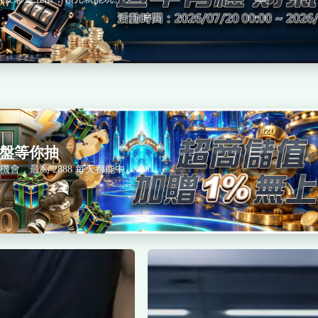
盤等你抽
盤機會，最高 2888 每天都能中。