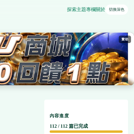
探索
主題
專欄
關於
切換深色
贊助
內容進度
112 / 112 篇已完成