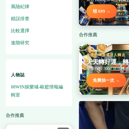
風險紀律
領 699 →
錯誤排查
比較選擇
合作推薦
進階研究
今天的轉盤還沒人轉走
天天轉好運，轉
單筆存款 3000 就送轉
人物誌
免費抽一次 →
88WIN娛樂城-歐籃情報編
輯室
合作推薦