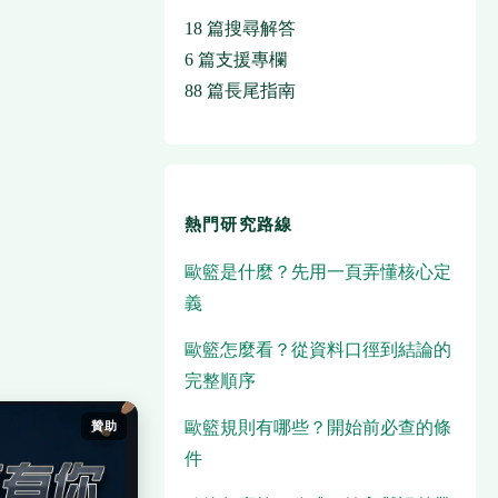
18 篇搜尋解答
6 篇支援專欄
88 篇長尾指南
熱門研究路線
歐籃是什麼？先用一頁弄懂核心定
義
歐籃怎麼看？從資料口徑到結論的
完整順序
歐籃規則有哪些？開始前必查的條
贊助
件