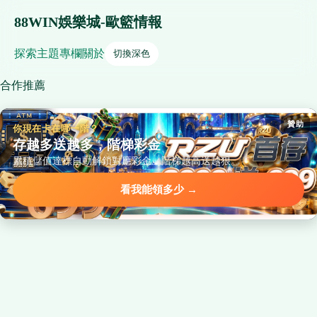
88WIN娛樂城-歐籃情報
探索
主題
專欄
關於
切換深色
合作推薦
贊助
你現在卡在哪一階？
存越多送越多，階梯彩金
累積儲值達標自動解鎖對應彩金，階梯越高送越狠。
看我能領多少 →