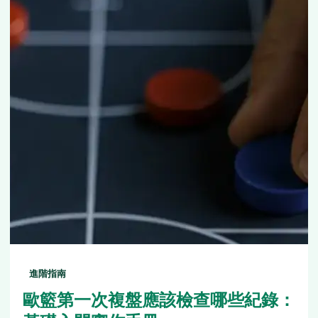
進階指南
歐籃第一次複盤應該檢查哪些紀錄：