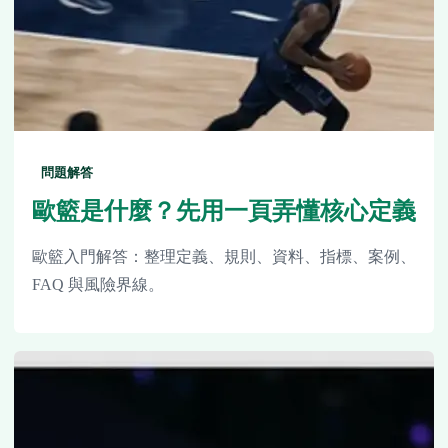
問題解答
歐籃是什麼？先用一頁弄懂核心定義
歐籃入門解答：整理定義、規則、資料、指標、案例、
FAQ 與風險界線。