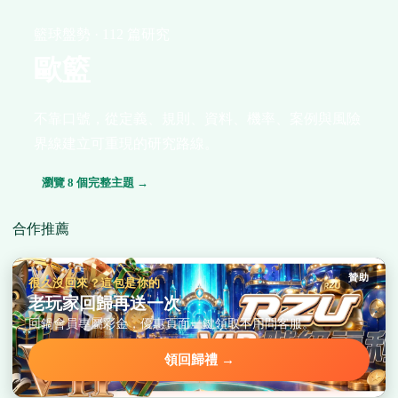
籃球盤勢 · 112 篇研究
歐籃
不靠口號，從定義、規則、資料、機率、案例與風險
界線建立可重現的研究路線。
瀏覽 8 個完整主題 →
合作推薦
贊助
很久沒回來？這包是你的
老玩家回歸再送一次
回鍋會員專屬彩金，優惠頁面一鍵領取不用問客服。
領回歸禮 →