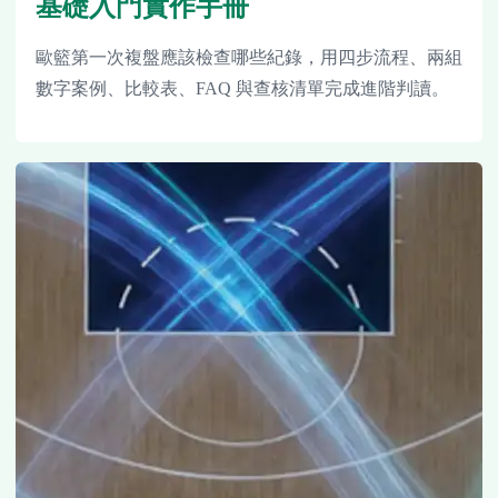
基礎入門實作手冊
歐籃第一次複盤應該檢查哪些紀錄，用四步流程、兩組
數字案例、比較表、FAQ 與查核清單完成進階判讀。