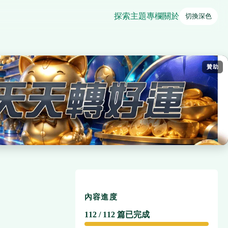
探索
主題
專欄
關於
切換深色
贊助
內容進度
112 / 112 篇已完成