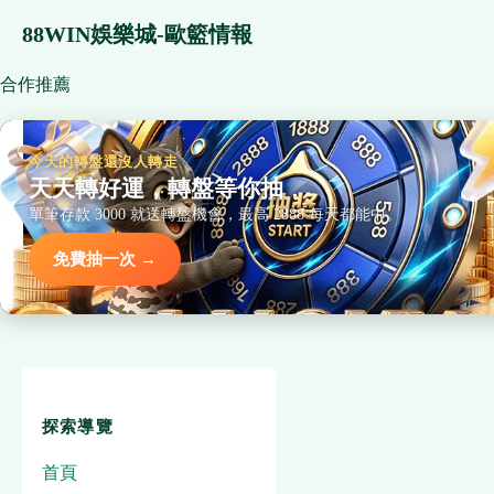
88WIN娛樂城-歐籃情報
合作推薦
今天的轉盤還沒人轉走
天天轉好運，轉盤等你抽
單筆存款 3000 就送轉盤機會，最高 2888 每天都能中。
免費抽一次 →
探索導覽
首頁