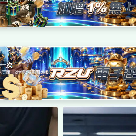
的
一次
惠頁面一鍵領取不用問客服。