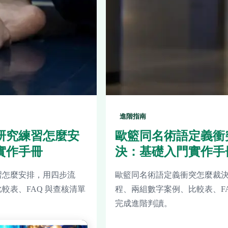
進階指南
研究練習怎麼安
歐籃同名術語定義衝
實作手冊
決：基礎入門實作手
習怎麼安排，用四步流
歐籃同名術語定義衝突怎麼裁
較表、FAQ 與查核清單
程、兩組數字案例、比較表、FA
完成進階判讀。