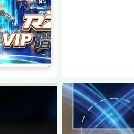
贊助
你的
送
優
問