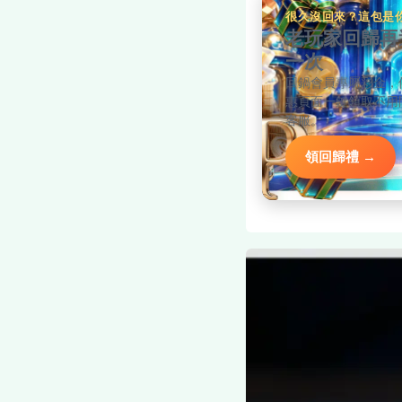
很久沒回來？這包是
老玩家回歸再
一次
回鍋會員專屬彩金，
惠頁面一鍵領取不用
客服。
領回歸禮 →