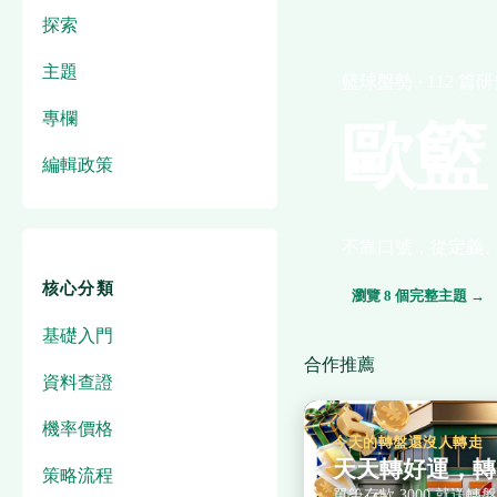
探索
主題
籃球盤勢 · 112 篇
專欄
歐籃
編輯政策
不靠口號，從定義
核心分類
瀏覽 8 個完整主題 →
基礎入門
合作推薦
資料查證
機率價格
今天的轉盤還沒人轉走
天天轉好運，轉
策略流程
單筆存款 3000 就送轉