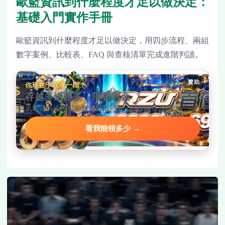
歐籃資訊到什麼程度才足以做決定：
基礎入門實作手冊
歐籃資訊到什麼程度才足以做決定，用四步流程、兩組
數字案例、比較表、FAQ 與查核清單完成進階判讀。
贊助
你現在卡在哪一階？
存越多送越多，階梯彩金
累積儲值達標自動解鎖對應彩金，階梯越高送越狠。
看我能領多少 →