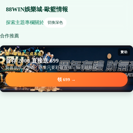
88WIN娛樂城-歐籃情報
探索
主題
專欄
關於
切換深色
合作推薦
贊助
第一筆就多三成本金
首存 2000 直接送 699
新會員限定加碼，碼量只要彩金五倍，領完就能玩。
領 699 →