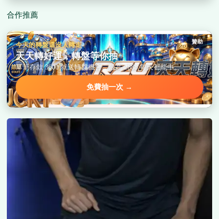
合作推薦
贊助
今天的轉盤還沒人轉走
天天轉好運，轉盤等你抽
單筆存款 3000 就送轉盤機會，最高 2888 每天都能中。
免費抽一次 →