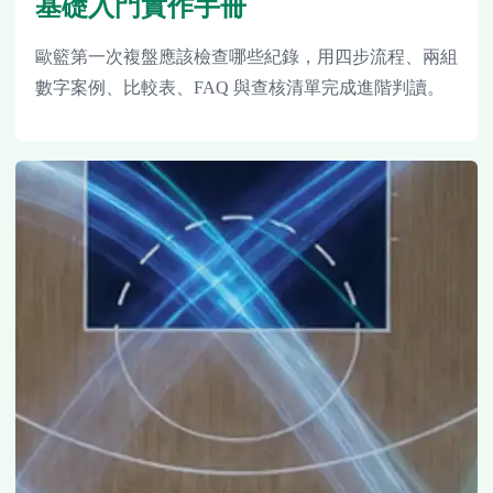
基礎入門實作手冊
歐籃第一次複盤應該檢查哪些紀錄，用四步流程、兩組
數字案例、比較表、FAQ 與查核清單完成進階判讀。