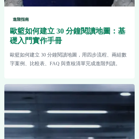
進階指南
歐籃如何建立 30 分鐘閱讀地圖：基
礎入門實作手冊
歐籃如何建立 30 分鐘閱讀地圖，用四步流程、兩組數
字案例、比較表、FAQ 與查核清單完成進階判讀。