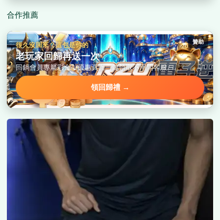
合作推薦
贊助
很久沒回來？這包是你的
老玩家回歸再送一次
回鍋會員專屬彩金，優惠頁面一鍵領取不用問客服。
領回歸禮 →