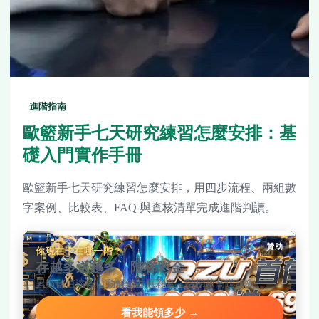
進階指南
歐籃新手七天研究練習怎麼安排：基
礎入門實作手冊
歐籃新手七天研究練習怎麼安排，用四步流程、兩組數
字案例、比較表、FAQ 與查核清單完成進階判讀。
贊助
你現在卡在哪一階？
存越多送越多，階梯彩金
累積儲值達標自動解鎖對應彩金，階梯越高送越狠。
看我能領多少 →