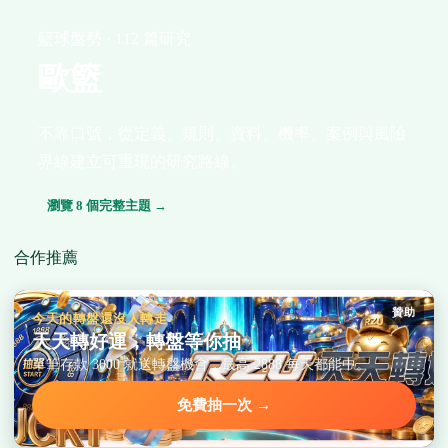
籃球盤勢 · 112 篇研究
歐籃
不靠口號，從定義、規則、資料、機率、案例與風險
界線建立可重現的研究路線。
瀏覽 8 個完整主題 →
合作推薦
贊助
今天的轉盤還沒人轉走
天天轉好運，轉盤等你抽
單筆存款 3000 就送轉盤機會，最高 2888 每天都能中。
免費抽一次 →