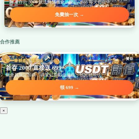
單筆存款 3000 就送轉盤機會，最高 2888 每天都能中。
免費抽一次 →
合作推薦
贊助
第一筆就多三成本金
首存 2000 直接送 699
新會員限定加碼，碼量只要彩金五倍，領完就能玩。
領 699 →
×