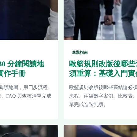
進階指南
30 分鐘閱讀地
歐籃規則改版後哪些
實作手冊
須重算：基礎入門實
分鐘閱讀地圖，用四步流程、
歐籃規則改版後哪些舊結論必
、FAQ 與查核清單完成
流程、兩組數字案例、比較表、F
單完成進階判讀。