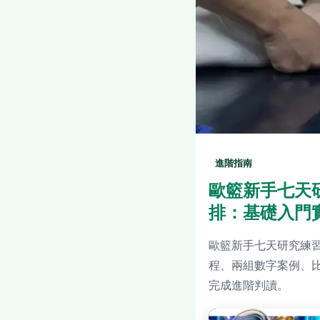
進階指南
歐籃新手七天
排：基礎入門
歐籃新手七天研究練
程、兩組數字案例、比
完成進階判讀。