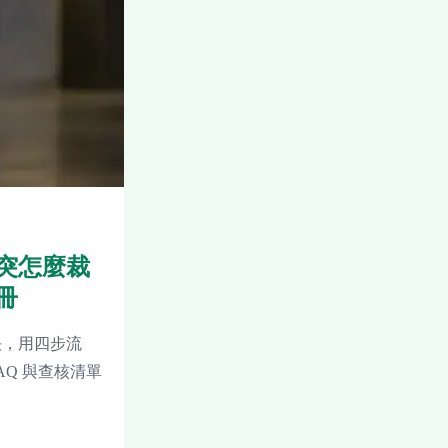
突怎麼裁
冊
決，用四步流
Q 與查核清單