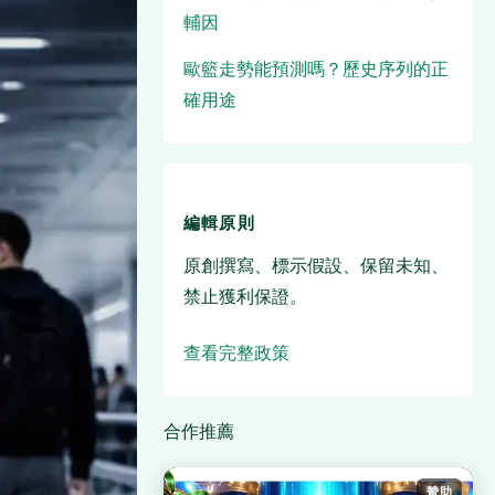
輔因
歐籃走勢能預測嗎？歷史序列的正
確用途
編輯原則
原創撰寫、標示假設、保留未知、
禁止獲利保證。
查看完整政策
合作推薦
贊助