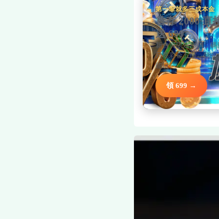
第一筆就多三成本金
首存 2000 直
送 699
新會員限定加碼，碼
只要彩金五倍，領完
能玩。
領 699 →