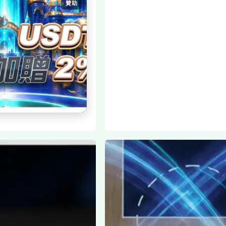
贊助
接
量
就