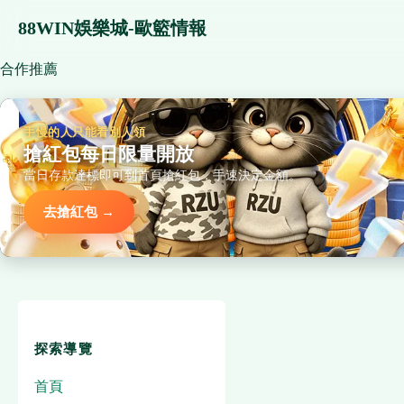
88WIN娛樂城-歐籃情報
合作推薦
手慢的人只能看別人領
搶紅包每日限量開放
當日存款達標即可到首頁搶紅包，手速決定金額。
去搶紅包 →
探索導覽
首頁