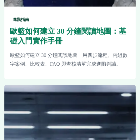
進階指南
歐籃如何建立 30 分鐘閱讀地圖：基
礎入門實作手冊
歐籃如何建立 30 分鐘閱讀地圖，用四步流程、兩組數
字案例、比較表、FAQ 與查核清單完成進階判讀。