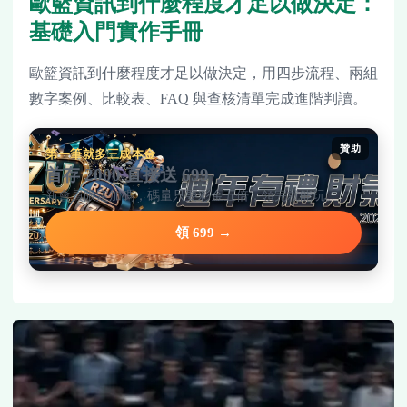
歐籃資訊到什麼程度才足以做決定：
基礎入門實作手冊
歐籃資訊到什麼程度才足以做決定，用四步流程、兩組
數字案例、比較表、FAQ 與查核清單完成進階判讀。
贊助
第一筆就多三成本金
首存 2000 直接送 699
新會員限定加碼，碼量只要彩金五倍，領完就能玩。
領 699 →