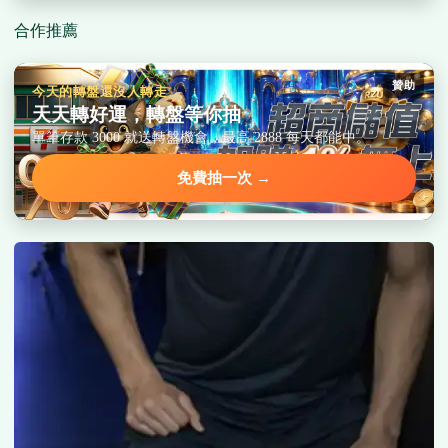
合作推薦
贊助
今天的轉盤還沒人轉走
天天轉好運，轉盤等你抽
單筆存款 3000 就送轉盤機會，最高 2888 每天都能中。
免費抽一次 →