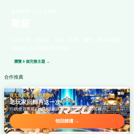
籃球盤勢 · 112 篇研究
歐籃
不靠口號，從定義、規則、資料、機率、案例與風險
界線建立可重現的研究路線。
瀏覽 8 個完整主題 →
合作推薦
贊助
很久沒回來？這包是你的
老玩家回歸再送一次
回鍋會員專屬彩金，優惠頁面一鍵領取不用問客服。
領回歸禮 →