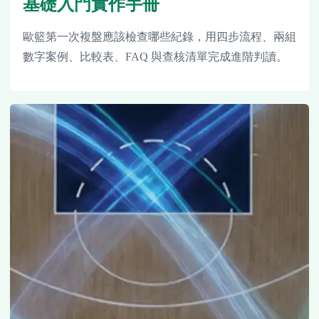
基礎入門實作手冊
歐籃第一次複盤應該檢查哪些紀錄，用四步流程、兩組
數字案例、比較表、FAQ 與查核清單完成進階判讀。