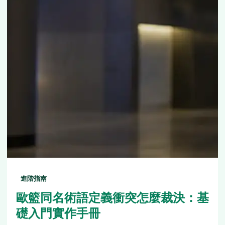
進階指南
歐籃同名術語定義衝突怎麼裁決：基
礎入門實作手冊