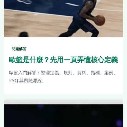
問題解答
歐籃是什麼？先用一頁弄懂核心定義
歐籃入門解答：整理定義、規則、資料、指標、案例、
FAQ 與風險界線。