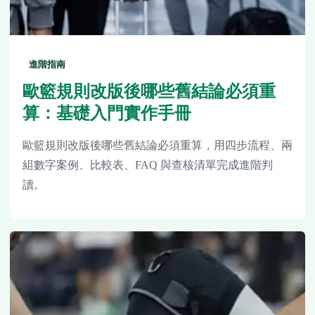
進階指南
歐籃規則改版後哪些舊結論必須重
算：基礎入門實作手冊
歐籃規則改版後哪些舊結論必須重算，用四步流程、兩
組數字案例、比較表、FAQ 與查核清單完成進階判
讀。