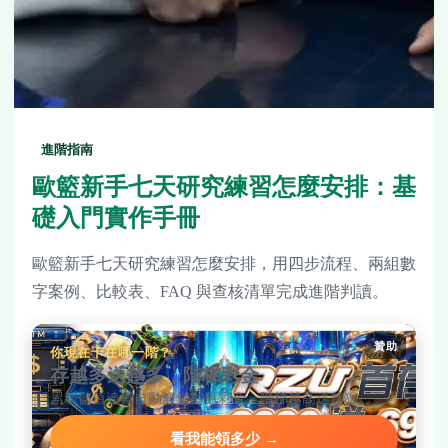
進階指南
歐籃新手七天研究練習怎麼安排：基
礎入門實作手冊
歐籃新手七天研究練習怎麼安排，用四步流程、兩組數
字案例、比較表、FAQ 與查核清單完成進階判讀。
贊助
你現在卡在哪一階？
存越多送越多，階梯彩金
累積儲值達標自動解鎖對應彩金，階梯越高送越狠。
看我能領多少 →