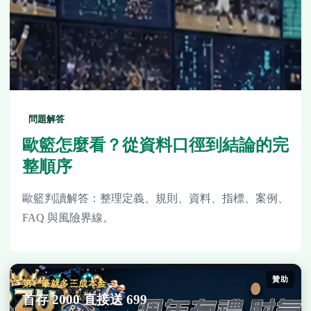
問題解答
歐籃怎麼看？從資料口徑到結論的完
整順序
歐籃判讀解答：整理定義、規則、資料、指標、案例、
FAQ 與風險界線。
贊助
第一筆就多三成本金
首存 2000 直接送 699