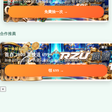
單筆存款 3000 就送轉盤機會，最高 2888 每天都能中。
免費抽一次 →
合作推薦
贊助
第一筆就多三成本金
首存 2000 直接送 699
新會員限定加碼，碼量只要彩金五倍，領完就能玩。
領 699 →
×