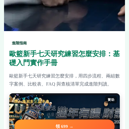
進階指南
歐籃新手七天研究練習怎麼安排：基
礎入門實作手冊
歐籃新手七天研究練習怎麼安排，用四步流程、兩組數
字案例、比較表、FAQ 與查核清單完成進階判讀。
贊助
第一筆就多三成本金
首存 2000 直接送 699
新會員限定加碼，碼量只要彩金五倍，領完就能玩。
領 699 →