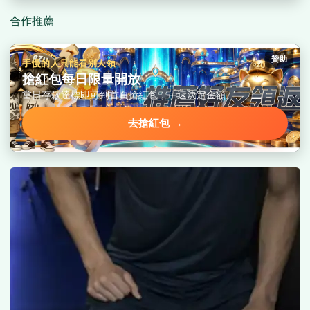
合作推薦
贊助
手慢的人只能看別人領
搶紅包每日限量開放
當日存款達標即可到首頁搶紅包，手速決定金額。
去搶紅包 →