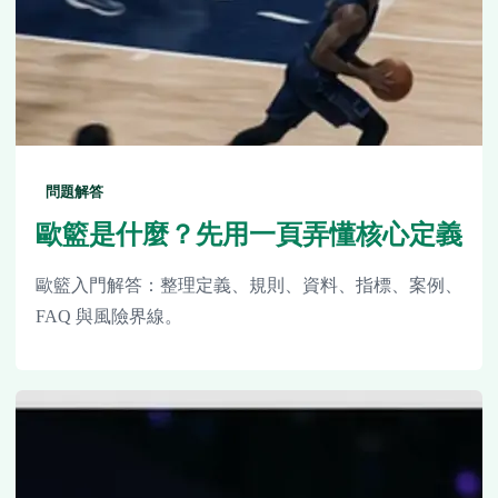
問題解答
歐籃是什麼？先用一頁弄懂核心定義
歐籃入門解答：整理定義、規則、資料、指標、案例、
FAQ 與風險界線。