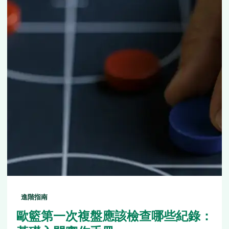
進階指南
歐籃第一次複盤應該檢查哪些紀錄：