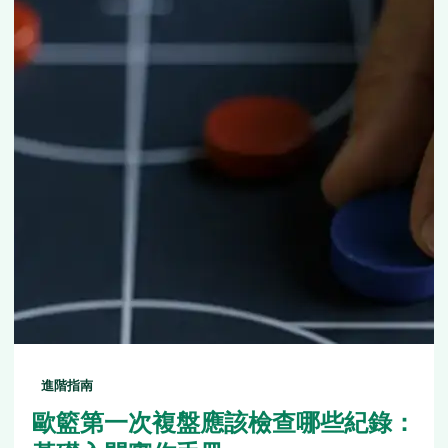
進階指南
歐籃第一次複盤應該檢查哪些紀錄：