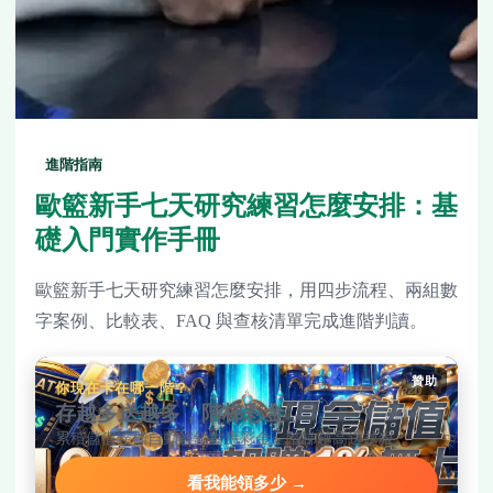
進階指南
歐籃新手七天研究練習怎麼安排：基
礎入門實作手冊
歐籃新手七天研究練習怎麼安排，用四步流程、兩組數
字案例、比較表、FAQ 與查核清單完成進階判讀。
贊助
你現在卡在哪一階？
存越多送越多，階梯彩金
累積儲值達標自動解鎖對應彩金，階梯越高送越狠。
看我能領多少 →