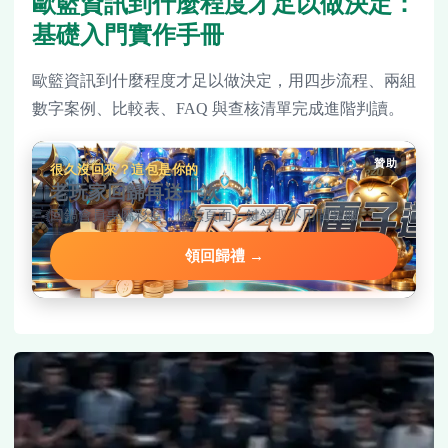
歐籃資訊到什麼程度才足以做決定：
基礎入門實作手冊
歐籃資訊到什麼程度才足以做決定，用四步流程、兩組
數字案例、比較表、FAQ 與查核清單完成進階判讀。
贊助
很久沒回來？這包是你的
老玩家回歸再送一次
回鍋會員專屬彩金，優惠頁面一鍵領取不用問客服。
領回歸禮 →