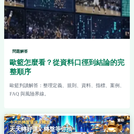
問題解答
歐籃怎麼看？從資料口徑到結論的完
整順序
歐籃判讀解答：整理定義、規則、資料、指標、案例、
FAQ 與風險界線。
贊助
今天的轉盤還沒人轉走
天天轉好運，轉盤等你抽