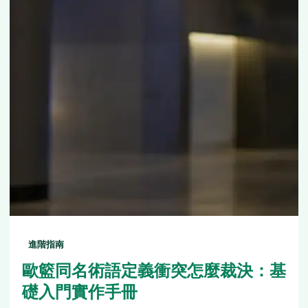
進階指南
歐籃同名術語定義衝突怎麼裁決：基
礎入門實作手冊