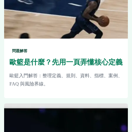
問題解答
歐籃是什麼？先用一頁弄懂核心定義
歐籃入門解答：整理定義、規則、資料、指標、案例、
FAQ 與風險界線。