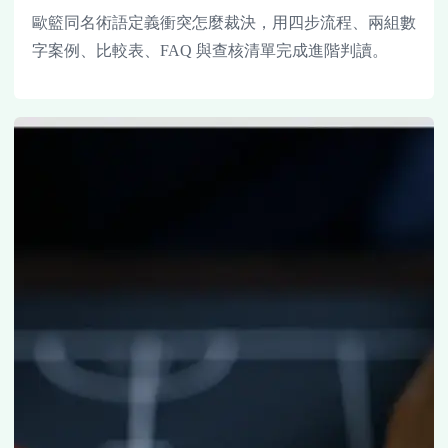
歐籃同名術語定義衝突怎麼裁決，用四步流程、兩組數
字案例、比較表、FAQ 與查核清單完成進階判讀。