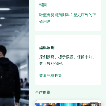
輔因
歐籃走勢能預測嗎？歷史序列的正
確用途
編輯原則
原創撰寫、標示假設、保留未知、
禁止獲利保證。
查看完整政策
合作推薦
贊助