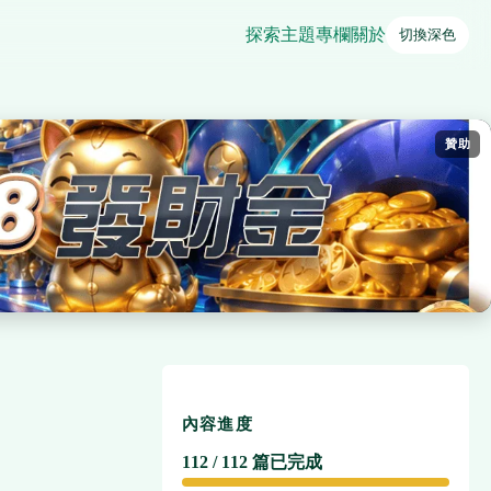
探索
主題
專欄
關於
切換深色
贊助
內容進度
112 / 112 篇已完成