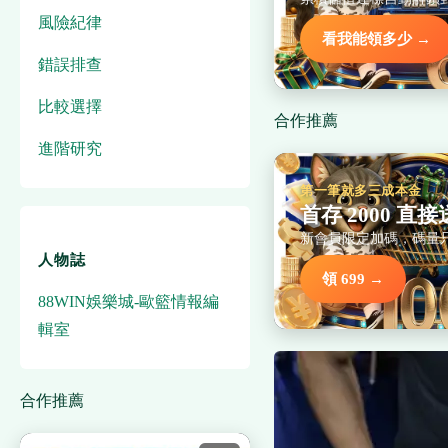
風險紀律
看我能領多少 →
錯誤排查
比較選擇
合作推薦
進階研究
第一筆就多三成本金
首存 2000 直接送
新會員限定加碼，碼量
人物誌
領 699 →
88WIN娛樂城-歐籃情報編
輯室
合作推薦