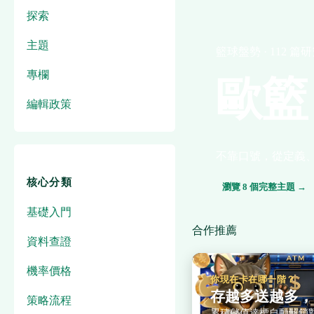
探索
主題
籃球盤勢 · 112 篇
專欄
歐籃
編輯政策
不靠口號，從定義
核心分類
瀏覽 8 個完整主題 →
基礎入門
合作推薦
資料查證
機率價格
你現在卡在哪一階？
存越多送越多，
策略流程
累積儲值達標自動解鎖