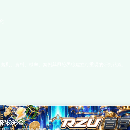
研究
、規則、資料、機率、案例與風險界線建立可重現的研究路線。
階梯彩金
對應彩金，階梯越高送越狠。