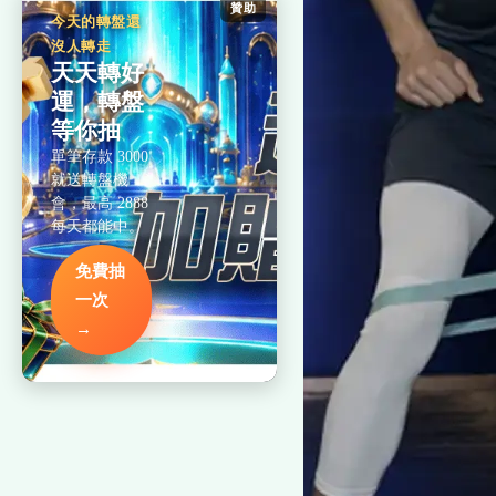
贊助
今天的轉盤還
沒人轉走
天天轉好
運，轉盤
等你抽
單筆存款 3000
就送轉盤機
會，最高 2888
每天都能中。
免費抽
一次
→