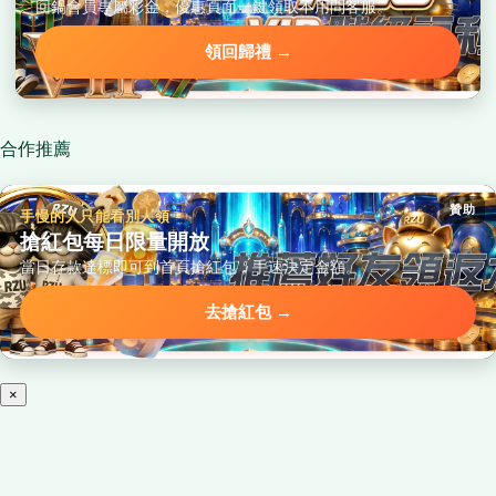
回鍋會員專屬彩金，優惠頁面一鍵領取不用問客服。
領回歸禮 →
合作推薦
贊助
手慢的人只能看別人領
搶紅包每日限量開放
當日存款達標即可到首頁搶紅包，手速決定金額。
去搶紅包 →
×