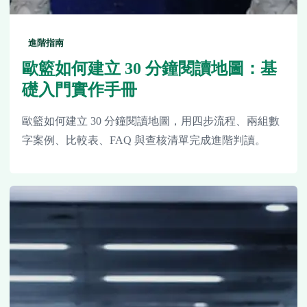
進階指南
歐籃如何建立 30 分鐘閱讀地圖：基
礎入門實作手冊
歐籃如何建立 30 分鐘閱讀地圖，用四步流程、兩組數
字案例、比較表、FAQ 與查核清單完成進階判讀。