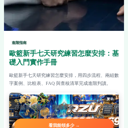
進階指南
歐籃新手七天研究練習怎麼安排：基
礎入門實作手冊
歐籃新手七天研究練習怎麼安排，用四步流程、兩組數
字案例、比較表、FAQ 與查核清單完成進階判讀。
贊助
你現在卡在哪一階？
存越多送越多，階梯彩金
累積儲值達標自動解鎖對應彩金，階梯越高送越狠。
看我能領多少 →