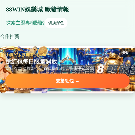
88WIN娛樂城-歐籃情報
探索
主題
專欄
關於
切換深色
合作推薦
贊助
手慢的人只能看別人領
搶紅包每日限量開放
當日存款達標即可到首頁搶紅包，手速決定金額。
去搶紅包 →