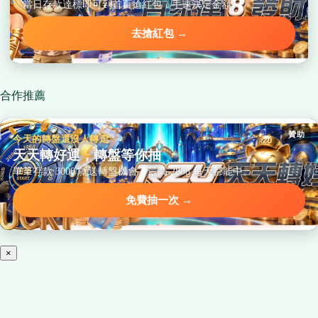
當日存款達標即可到首頁搶紅包，手速決定金額。
去搶紅包 →
合作推薦
贊助
今天的轉盤還沒人轉走
天天轉好運，轉盤等你抽
單筆存款 3000 就送轉盤機會，最高 2888 每天都能中。
免費抽一次 →
×