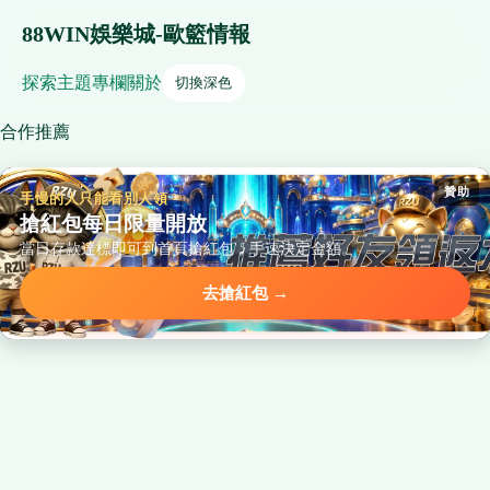
88WIN娛樂城-歐籃情報
探索
主題
專欄
關於
切換深色
合作推薦
贊助
手慢的人只能看別人領
搶紅包每日限量開放
當日存款達標即可到首頁搶紅包，手速決定金額。
去搶紅包 →