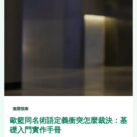
進階指南
歐籃同名術語定義衝突怎麼裁決：基
礎入門實作手冊