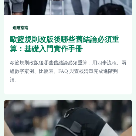
進階指南
歐籃規則改版後哪些舊結論必須重
算：基礎入門實作手冊
歐籃規則改版後哪些舊結論必須重算，用四步流程、兩
組數字案例、比較表、FAQ 與查核清單完成進階判
讀。