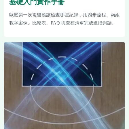
基礎入門實作手冊
歐籃第一次複盤應該檢查哪些紀錄，用四步流程、兩組
數字案例、比較表、FAQ 與查核清單完成進階判讀。