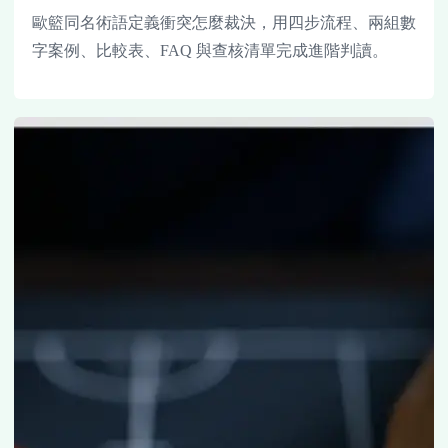
歐籃同名術語定義衝突怎麼裁決，用四步流程、兩組數
字案例、比較表、FAQ 與查核清單完成進階判讀。