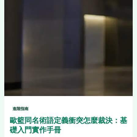
進階指南
歐籃同名術語定義衝突怎麼裁決：基
礎入門實作手冊