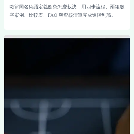
歐籃同名術語定義衝突怎麼裁決，用四步流程、兩組數
字案例、比較表、FAQ 與查核清單完成進階判讀。