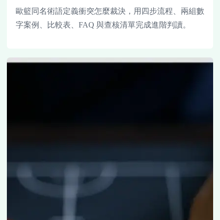
歐籃同名術語定義衝突怎麼裁決，用四步流程、兩組數
字案例、比較表、FAQ 與查核清單完成進階判讀。