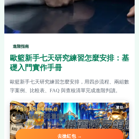
進階指南
歐籃新手七天研究練習怎麼安排：基
礎入門實作手冊
歐籃新手七天研究練習怎麼安排，用四步流程、兩組數
字案例、比較表、FAQ 與查核清單完成進階判讀。
贊助
手慢的人只能看別人領
搶紅包每日限量開放
當日存款達標即可到首頁搶紅包，手速決定金額。
去搶紅包 →