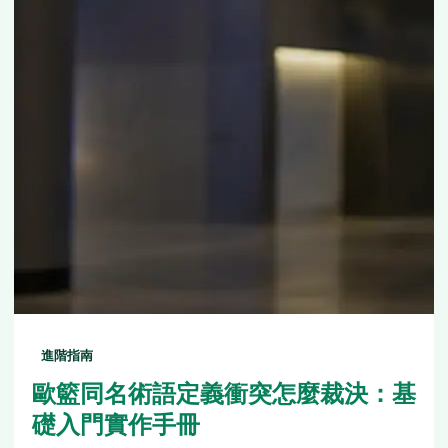
進階指南
歐籃同名術語定義衝突怎麼裁決：基
礎入門實作手冊