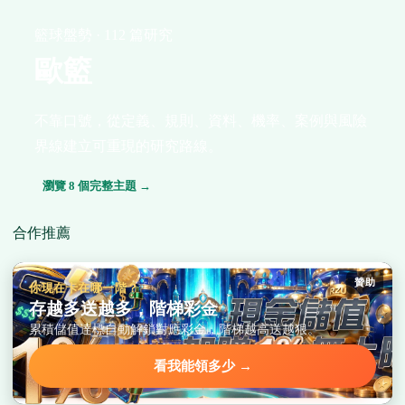
籃球盤勢 · 112 篇研究
歐籃
不靠口號，從定義、規則、資料、機率、案例與風險
界線建立可重現的研究路線。
瀏覽 8 個完整主題 →
合作推薦
贊助
你現在卡在哪一階？
存越多送越多，階梯彩金
累積儲值達標自動解鎖對應彩金，階梯越高送越狠。
看我能領多少 →