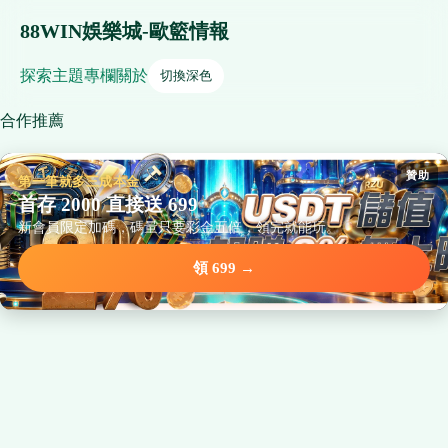
88WIN娛樂城-歐籃情報
探索
主題
專欄
關於
切換深色
合作推薦
贊助
第一筆就多三成本金
首存 2000 直接送 699
新會員限定加碼，碼量只要彩金五倍，領完就能玩。
領 699 →