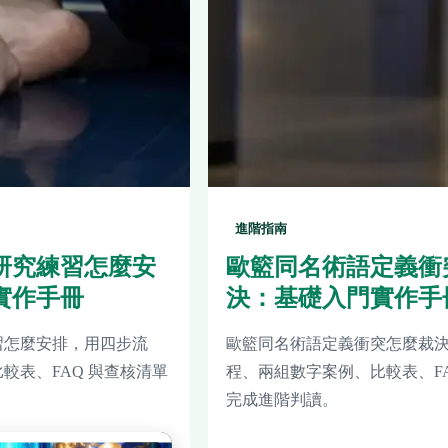
進階指南
研究練習怎麼安
歐籃同名術語定義衝
實作手冊
決：基礎入門實作手
習怎麼安排，用四步流
歐籃同名術語定義衝突怎麼裁
較表、FAQ 與查核清單
程、兩組數字案例、比較表、FA
完成進階判讀。