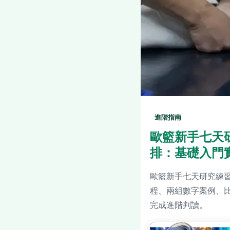
進階指南
歐籃新手七天
排：基礎入門
歐籃新手七天研究練
程、兩組數字案例、比
完成進階判讀。