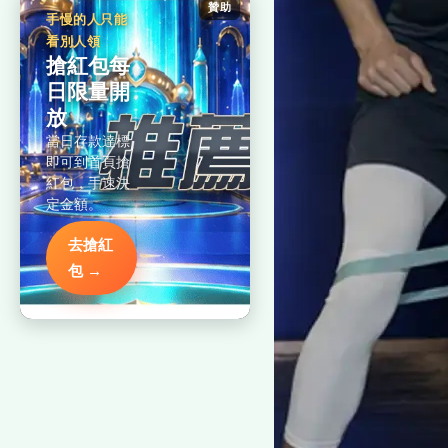
贊助
手慢的人只能
看別人領
搶紅包每
日限量開
放
當日存款達標
即可到首頁搶
紅包，手速決
定金額。
去搶紅
包 →