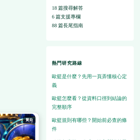
18 篇搜尋解答
6 篇支援專欄
88 篇長尾指南
熱門研究路線
歐籃是什麼？先用一頁弄懂核心定
義
歐籃怎麼看？從資料口徑到結論的
完整順序
歐籃規則有哪些？開始前必查的條
贊助
件