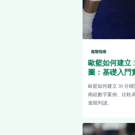
進階指南
歐籃如何建立 
圖：基礎入門
歐籃如何建立 30 
兩組數字案例、比較表
進階判讀。