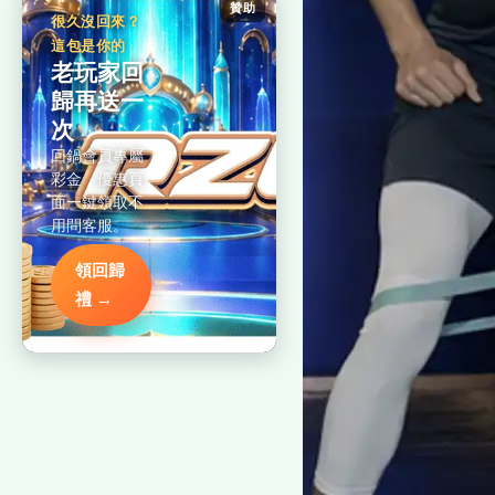
贊助
很久沒回來？
這包是你的
老玩家回
歸再送一
次
回鍋會員專屬
彩金，優惠頁
面一鍵領取不
用問客服。
領回歸
禮 →