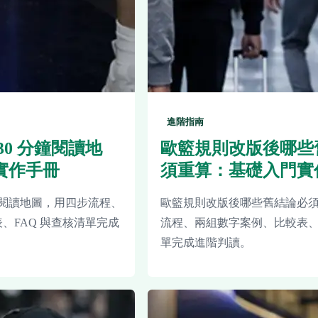
進階指南
30 分鐘閱讀地
歐籃規則改版後哪些
實作手冊
須重算：基礎入門實
分鐘閱讀地圖，用四步流程、
歐籃規則改版後哪些舊結論必
、FAQ 與查核清單完成
流程、兩組數字案例、比較表、F
單完成進階判讀。