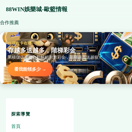
88WIN娛樂城-歐籃情報
合作推薦
你現在卡在哪一階？
存越多送越多，階梯彩金
累積儲值達標自動解鎖對應彩金，階梯越高送越狠。
看我能領多少 →
探索導覽
首頁