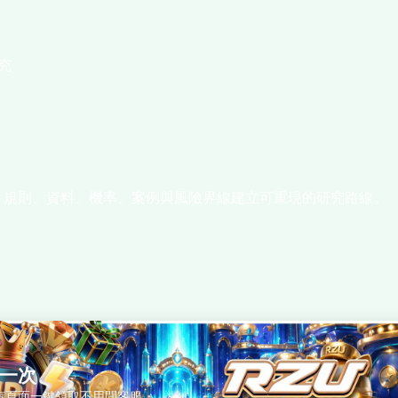
研究
、規則、資料、機率、案例與風險界線建立可重現的研究路線。
的
一次
惠頁面一鍵領取不用問客服。