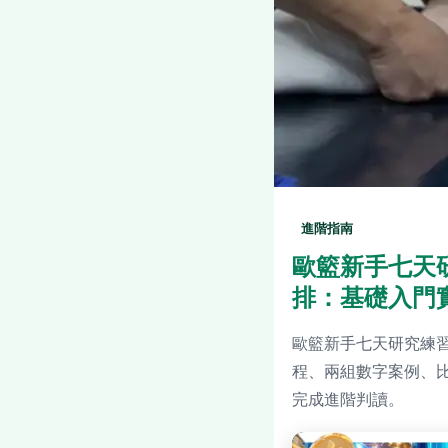
進階指南
歐籃新手七天
排：基礎入門
歐籃新手七天研究練
程、兩組數字案例、比
完成進階判讀。