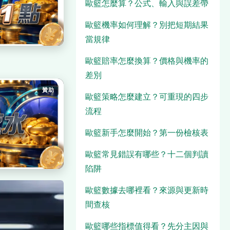
歐籃怎麼算？公式、輸入與誤差帶
歐籃機率如何理解？別把短期結果
當規律
歐籃賠率怎麼換算？價格與機率的
差別
贊助
歐籃策略怎麼建立？可重現的四步
流程
歐籃新手怎麼開始？第一份檢核表
歐籃常見錯誤有哪些？十二個判讀
陷阱
歐籃數據去哪裡看？來源與更新時
間查核
歐籃哪些指標值得看？先分主因與