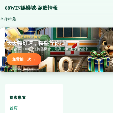
88WIN娛樂城-歐籃情報
合作推薦
今天的轉盤還沒人轉走
天天轉好運，轉盤等你抽
單筆存款 3000 就送轉盤機會，最高 2888 每天都能中。
免費抽一次 →
探索導覽
首頁