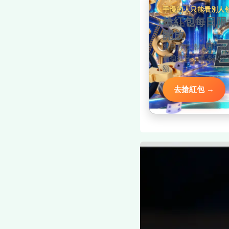
手慢的人只能看別人
搶紅包每日限
開放
當日存款達標即可到
頁搶紅包，手速決定
額。
去搶紅包 →