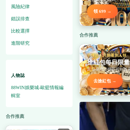
風險紀律
領 699 →
錯誤排查
比較選擇
合作推薦
進階研究
手慢的人只能看別人領
搶紅包每日限量
當日存款達標即可到首
人物誌
去搶紅包 →
88WIN娛樂城-歐籃情報編
輯室
合作推薦