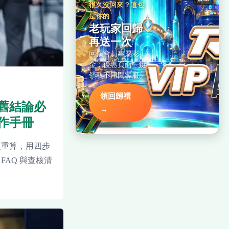
很久沒回來？這包
是你的
老玩家回歸
再送一次
回鍋會員專屬彩
金，優惠頁面一鍵
領取不用問客服。
領回歸禮
舊結論必
→
作手冊
須重算，用四步
AQ 與查核清