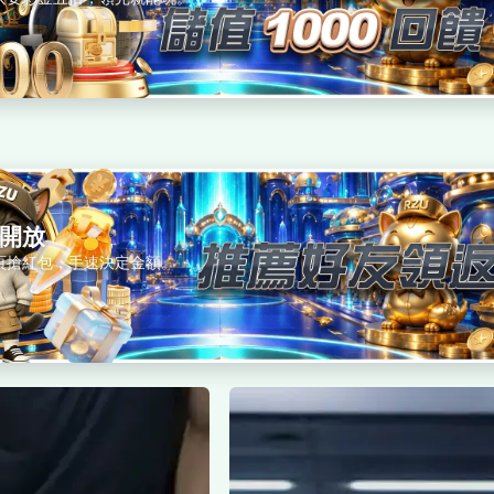
開放
頁搶紅包，手速決定金額。