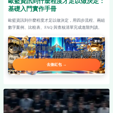
歐籃資訊到什麼程度才足以做決定：
基礎入門實作手冊
歐籃資訊到什麼程度才足以做決定，用四步流程、兩組
數字案例、比較表、FAQ 與查核清單完成進階判讀。
贊助
手慢的人只能看別人領
搶紅包每日限量開放
當日存款達標即可到首頁搶紅包，手速決定金額。
去搶紅包 →