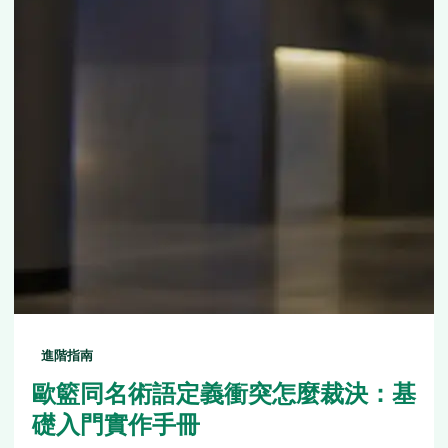
進階指南
歐籃同名術語定義衝突怎麼裁決：基
礎入門實作手冊