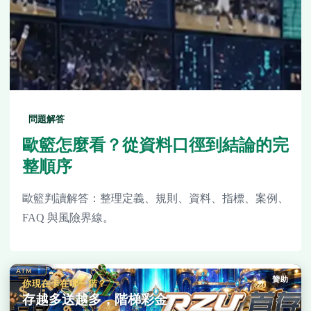
問題解答
歐籃怎麼看？從資料口徑到結論的完
整順序
歐籃判讀解答：整理定義、規則、資料、指標、案例、
FAQ 與風險界線。
贊助
你現在卡在哪一階？
存越多送越多，階梯彩金