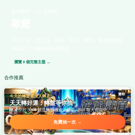
籃球盤勢 · 112 篇研究
歐籃
不靠口號，從定義、規則、資料、機率、案例與風險
界線建立可重現的研究路線。
瀏覽 8 個完整主題 →
合作推薦
贊助
今天的轉盤還沒人轉走
天天轉好運，轉盤等你抽
單筆存款 3000 就送轉盤機會，最高 2888 每天都能中。
免費抽一次 →