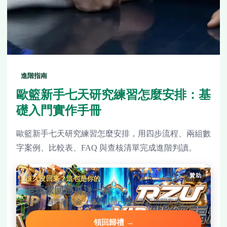
進階指南
歐籃新手七天研究練習怎麼安排：基
礎入門實作手冊
歐籃新手七天研究練習怎麼安排，用四步流程、兩組數
字案例、比較表、FAQ 與查核清單完成進階判讀。
贊助
很久沒回來？這包是你的
老玩家回歸再送一次
回鍋會員專屬彩金，優惠頁面一鍵領取不用問客服。
領回歸禮 →