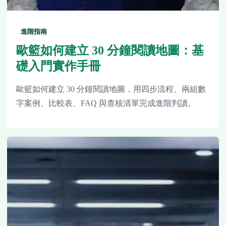
進階指南
歐籃如何建立 30 分鐘閱讀地圖：基
礎入門實作手冊
歐籃如何建立 30 分鐘閱讀地圖，用四步流程、兩組數
字案例、比較表、FAQ 與查核清單完成進階判讀。