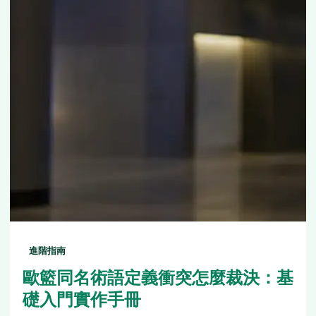
進階指南
歐籃同名術語定義衝突怎麼裁決：基
礎入門實作手冊