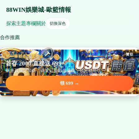
88WIN娛樂城-歐籃情報
探索
主題
專欄
關於
切換深色
合作推薦
贊助
第一筆就多三成本金
首存 2000 直接送 699
新會員限定加碼，碼量只要彩金五倍，領完就能玩。
領 699 →