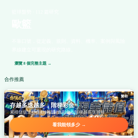
籃球盤勢 · 112 篇研究
歐籃
不靠口號，從定義、規則、資料、機率、案例與風險
界線建立可重現的研究路線。
瀏覽 8 個完整主題 →
合作推薦
贊助
你現在卡在哪一階？
存越多送越多，階梯彩金
累積儲值達標自動解鎖對應彩金，階梯越高送越狠。
看我能領多少 →