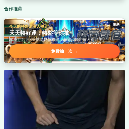
合作推薦
贊助
今天的轉盤還沒人轉走
天天轉好運，轉盤等你抽
單筆存款 3000 就送轉盤機會，最高 2888 每天都能中。
免費抽一次 →