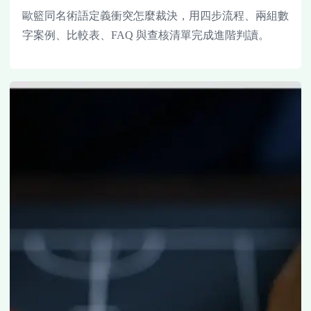
歐籃同名術語定義衝突怎麼裁決，用四步流程、兩組數
字案例、比較表、FAQ 與查核清單完成進階判讀。