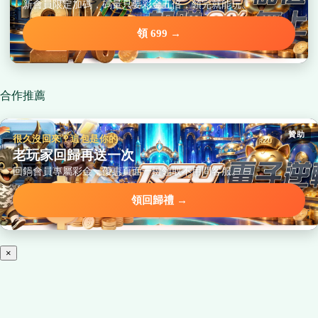
新會員限定加碼，碼量只要彩金五倍，領完就能玩。
領 699 →
合作推薦
贊助
很久沒回來？這包是你的
老玩家回歸再送一次
回鍋會員專屬彩金，優惠頁面一鍵領取不用問客服。
領回歸禮 →
×