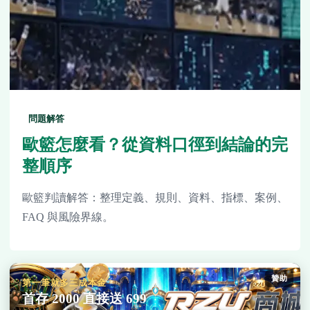
問題解答
歐籃怎麼看？從資料口徑到結論的完
整順序
歐籃判讀解答：整理定義、規則、資料、指標、案例、
FAQ 與風險界線。
贊助
第一筆就多三成本金
首存 2000 直接送 699