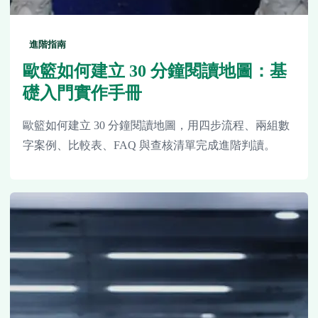
進階指南
歐籃如何建立 30 分鐘閱讀地圖：基
礎入門實作手冊
歐籃如何建立 30 分鐘閱讀地圖，用四步流程、兩組數
字案例、比較表、FAQ 與查核清單完成進階判讀。