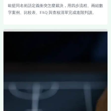
歐籃同名術語定義衝突怎麼裁決，用四步流程、兩組數
字案例、比較表、FAQ 與查核清單完成進階判讀。