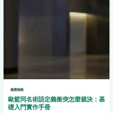
進階指南
歐籃同名術語定義衝突怎麼裁決：基
礎入門實作手冊