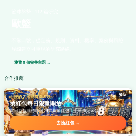
籃球盤勢 · 112 篇研究
歐籃
不靠口號，從定義、規則、資料、機率、案例與風險
界線建立可重現的研究路線。
瀏覽 8 個完整主題 →
合作推薦
贊助
手慢的人只能看別人領
搶紅包每日限量開放
當日存款達標即可到首頁搶紅包，手速決定金額。
去搶紅包 →