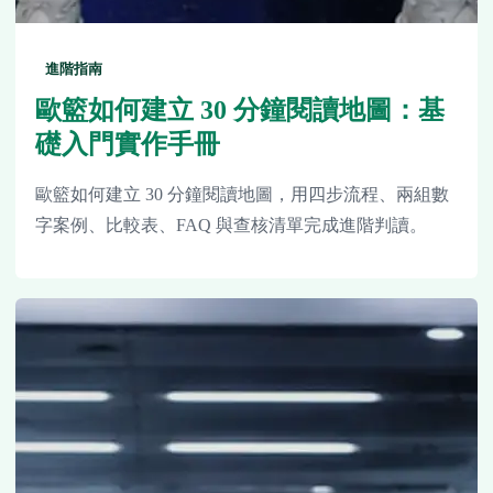
進階指南
歐籃如何建立 30 分鐘閱讀地圖：基
礎入門實作手冊
歐籃如何建立 30 分鐘閱讀地圖，用四步流程、兩組數
字案例、比較表、FAQ 與查核清單完成進階判讀。