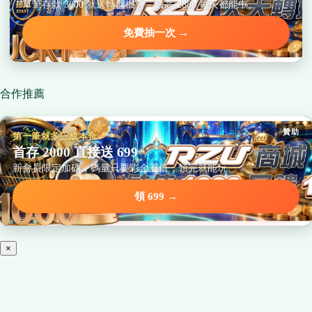
單筆存款 3000 就送轉盤機會，最高 2888 每天都能中。
免費抽一次 →
合作推薦
贊助
第一筆就多三成本金
首存 2000 直接送 699
新會員限定加碼，碼量只要彩金五倍，領完就能玩。
領 699 →
×