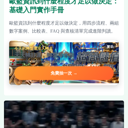
歐籃資訊到什麼程度才足以做決定：
基礎入門實作手冊
歐籃資訊到什麼程度才足以做決定，用四步流程、兩組
數字案例、比較表、FAQ 與查核清單完成進階判讀。
贊助
今天的轉盤還沒人轉走
天天轉好運，轉盤等你抽
單筆存款 3000 就送轉盤機會，最高 2888 每天都能中。
免費抽一次 →