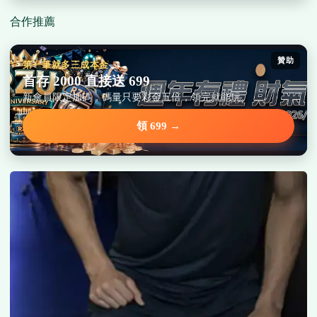
合作推薦
贊助
第一筆就多三成本金
首存 2000 直接送 699
新會員限定加碼，碼量只要彩金五倍，領完就能玩。
領 699 →