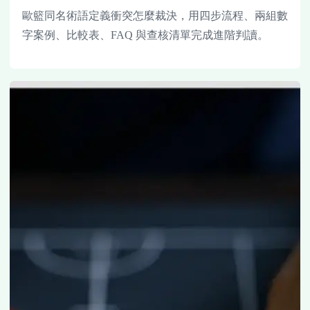
歐籃同名術語定義衝突怎麼裁決，用四步流程、兩組數
字案例、比較表、FAQ 與查核清單完成進階判讀。