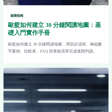
進階指南
歐籃如何建立 30 分鐘閱讀地圖：基
礎入門實作手冊
歐籃如何建立 30 分鐘閱讀地圖，用四步流程、兩組數
字案例、比較表、FAQ 與查核清單完成進階判讀。