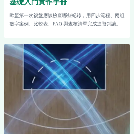
基礎入門實作手冊
歐籃第一次複盤應該檢查哪些紀錄，用四步流程、兩組
數字案例、比較表、FAQ 與查核清單完成進階判讀。