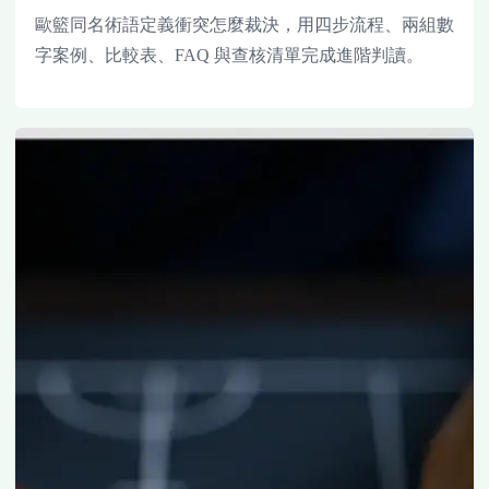
歐籃同名術語定義衝突怎麼裁決，用四步流程、兩組數
字案例、比較表、FAQ 與查核清單完成進階判讀。