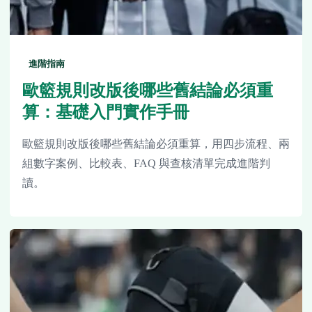
進階指南
歐籃規則改版後哪些舊結論必須重
算：基礎入門實作手冊
歐籃規則改版後哪些舊結論必須重算，用四步流程、兩
組數字案例、比較表、FAQ 與查核清單完成進階判
讀。