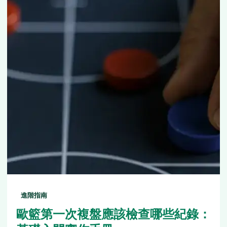
進階指南
歐籃第一次複盤應該檢查哪些紀錄：