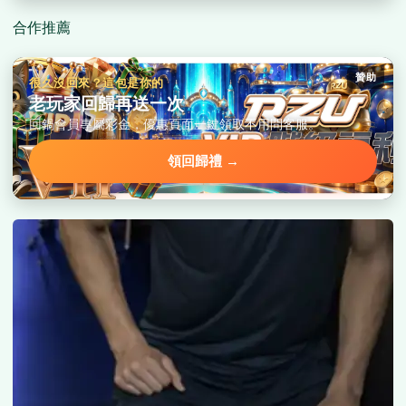
合作推薦
贊助
很久沒回來？這包是你的
老玩家回歸再送一次
回鍋會員專屬彩金，優惠頁面一鍵領取不用問客服。
領回歸禮 →