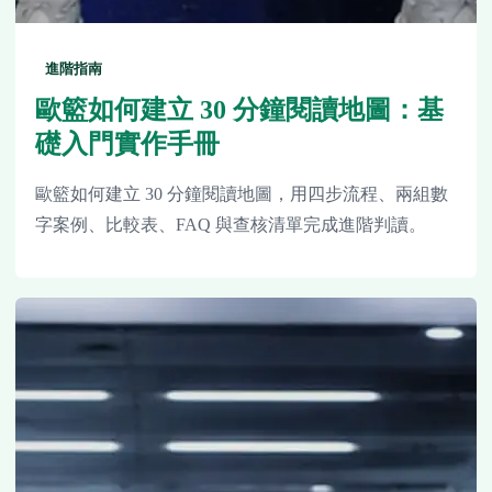
進階指南
歐籃如何建立 30 分鐘閱讀地圖：基
礎入門實作手冊
歐籃如何建立 30 分鐘閱讀地圖，用四步流程、兩組數
字案例、比較表、FAQ 與查核清單完成進階判讀。