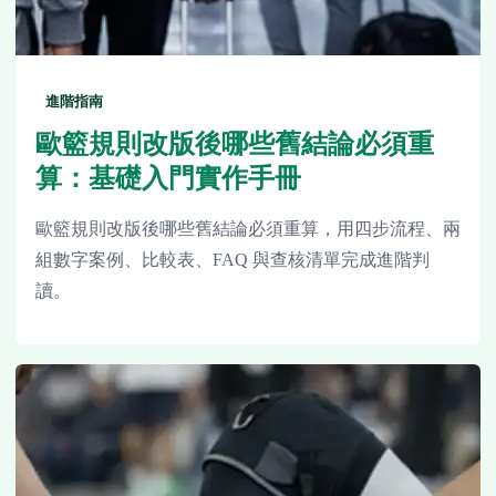
進階指南
歐籃規則改版後哪些舊結論必須重
算：基礎入門實作手冊
歐籃規則改版後哪些舊結論必須重算，用四步流程、兩
組數字案例、比較表、FAQ 與查核清單完成進階判
讀。