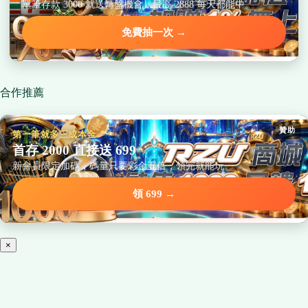
單筆存款 3000 就送轉盤機會，最高 2888 每天都能中。
免費抽一次 →
合作推薦
贊助
第一筆就多三成本金
首存 2000 直接送 699
新會員限定加碼，碼量只要彩金五倍，領完就能玩。
領 699 →
×