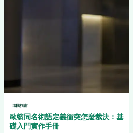
進階指南
歐籃同名術語定義衝突怎麼裁決：基
礎入門實作手冊