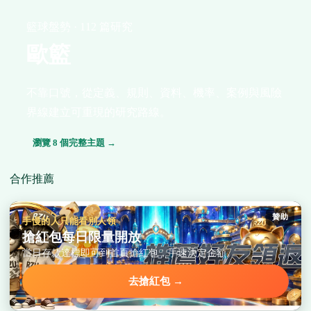
籃球盤勢 · 112 篇研究
歐籃
不靠口號，從定義、規則、資料、機率、案例與風險
界線建立可重現的研究路線。
瀏覽 8 個完整主題 →
合作推薦
贊助
手慢的人只能看別人領
搶紅包每日限量開放
當日存款達標即可到首頁搶紅包，手速決定金額。
去搶紅包 →