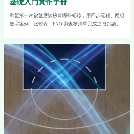
基礎入門實作手冊
歐籃第一次複盤應該檢查哪些紀錄，用四步流程、兩組
數字案例、比較表、FAQ 與查核清單完成進階判讀。