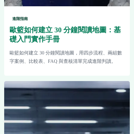
進階指南
歐籃如何建立 30 分鐘閱讀地圖：基
礎入門實作手冊
歐籃如何建立 30 分鐘閱讀地圖，用四步流程、兩組數
字案例、比較表、FAQ 與查核清單完成進階判讀。