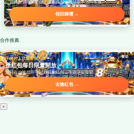
回鍋會員專屬彩金，優惠頁面一鍵領取不用問客服。
領回歸禮 →
合作推薦
贊助
手慢的人只能看別人領
搶紅包每日限量開放
當日存款達標即可到首頁搶紅包，手速決定金額。
去搶紅包 →
×