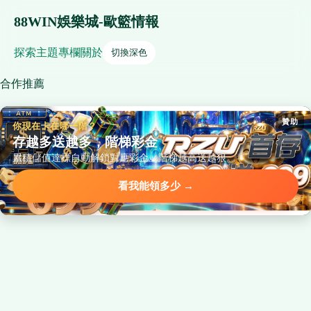
88WIN娛樂城-歐籃情報
探索
主題
專欄
關於
切換深色
合作推薦
贊助
你現在卡在哪一階？
存越多送越多，階梯彩金
累積儲值達標自動解鎖對應彩金，階梯越高送越狠。
看我能領多少 →