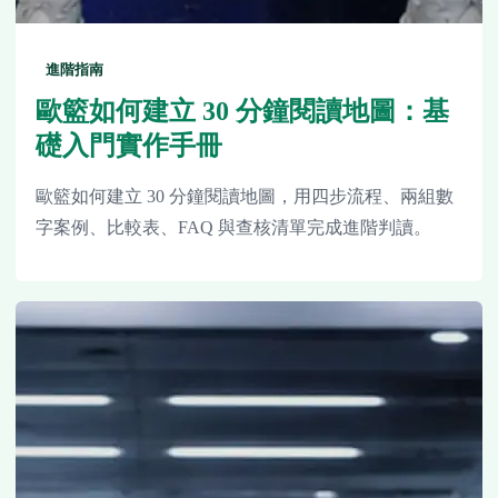
進階指南
歐籃如何建立 30 分鐘閱讀地圖：基
礎入門實作手冊
歐籃如何建立 30 分鐘閱讀地圖，用四步流程、兩組數
字案例、比較表、FAQ 與查核清單完成進階判讀。