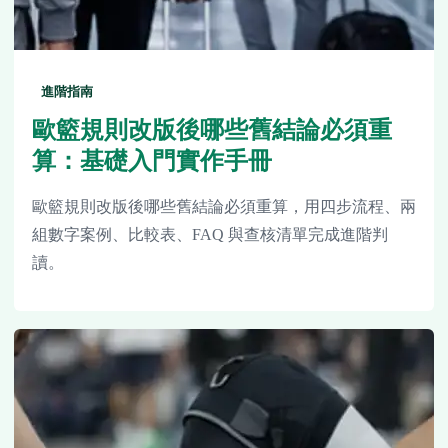
進階指南
歐籃規則改版後哪些舊結論必須重
算：基礎入門實作手冊
歐籃規則改版後哪些舊結論必須重算，用四步流程、兩
組數字案例、比較表、FAQ 與查核清單完成進階判
讀。