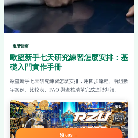
進階指南
歐籃新手七天研究練習怎麼安排：基
礎入門實作手冊
歐籃新手七天研究練習怎麼安排，用四步流程、兩組數
字案例、比較表、FAQ 與查核清單完成進階判讀。
贊助
第一筆就多三成本金
首存 2000 直接送 699
新會員限定加碼，碼量只要彩金五倍，領完就能玩。
領 699 →