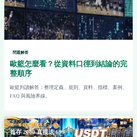
問題解答
歐籃怎麼看？從資料口徑到結論的完
整順序
歐籃判讀解答：整理定義、規則、資料、指標、案例、
FAQ 與風險界線。
贊助
第一筆就多三成本金
首存 2000 直接送 699