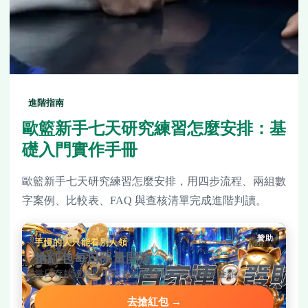
進階指南
歐籃新手七天研究練習怎麼安排：基
礎入門實作手冊
歐籃新手七天研究練習怎麼安排，用四步流程、兩組數
字案例、比較表、FAQ 與查核清單完成進階判讀。
贊助
手慢的人只能看別人領
搶紅包每日限量開放
當日存款達標即可到首頁搶紅包，手速決定金額。
去搶紅包 →