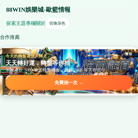
88WIN娛樂城-歐籃情報
探索
主題
專欄
關於
切換深色
合作推薦
贊助
今天的轉盤還沒人轉走
天天轉好運，轉盤等你抽
單筆存款 3000 就送轉盤機會，最高 2888 每天都能中。
免費抽一次 →