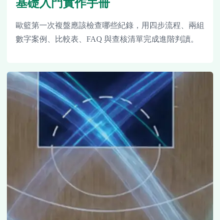
基礎入門實作手冊
歐籃第一次複盤應該檢查哪些紀錄，用四步流程、兩組
數字案例、比較表、FAQ 與查核清單完成進階判讀。