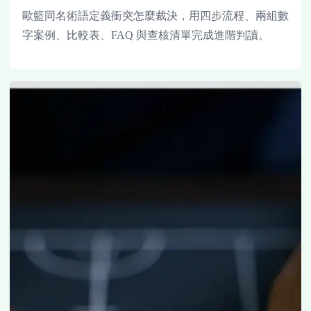
歐籃同名術語定義衝突怎麼裁決，用四步流程、兩組數
字案例、比較表、FAQ 與查核清單完成進階判讀。