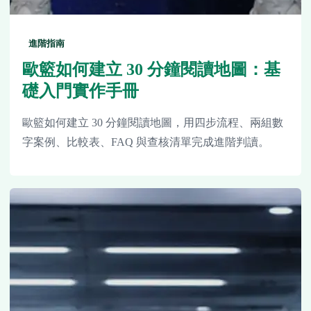
進階指南
歐籃如何建立 30 分鐘閱讀地圖：基
礎入門實作手冊
歐籃如何建立 30 分鐘閱讀地圖，用四步流程、兩組數
字案例、比較表、FAQ 與查核清單完成進階判讀。