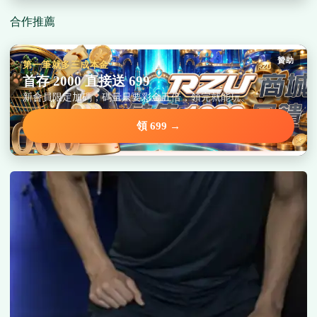
合作推薦
贊助
第一筆就多三成本金
首存 2000 直接送 699
新會員限定加碼，碼量只要彩金五倍，領完就能玩。
領 699 →