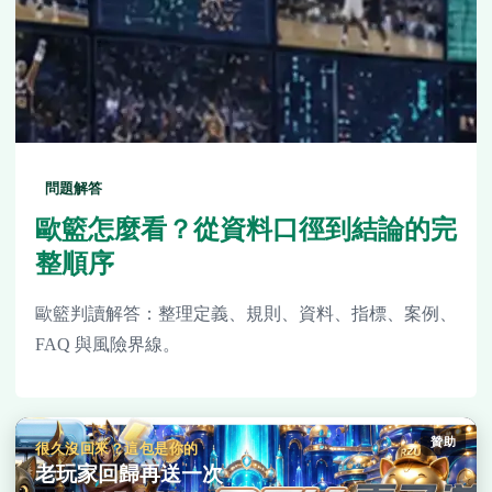
問題解答
歐籃怎麼看？從資料口徑到結論的完
整順序
歐籃判讀解答：整理定義、規則、資料、指標、案例、
FAQ 與風險界線。
贊助
很久沒回來？這包是你的
老玩家回歸再送一次