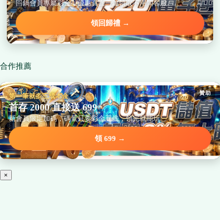
回鍋會員專屬彩金，優惠頁面一鍵領取不用問客服。
領回歸禮 →
合作推薦
贊助
第一筆就多三成本金
首存 2000 直接送 699
新會員限定加碼，碼量只要彩金五倍，領完就能玩。
領 699 →
×