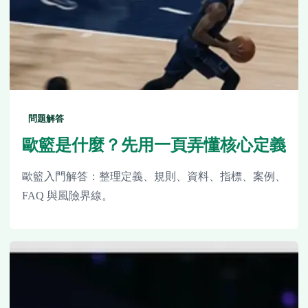
問題解答
歐籃是什麼？先用一頁弄懂核心定義
歐籃入門解答：整理定義、規則、資料、指標、案例、
FAQ 與風險界線。