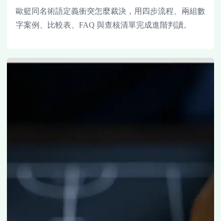
歐籃同名術語定義衝突怎麼裁決，用四步流程、兩組數
字案例、比較表、FAQ 與查核清單完成進階判讀。