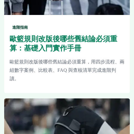
進階指南
歐籃規則改版後哪些舊結論必須重
算：基礎入門實作手冊
歐籃規則改版後哪些舊結論必須重算，用四步流程、兩
組數字案例、比較表、FAQ 與查核清單完成進階判
讀。