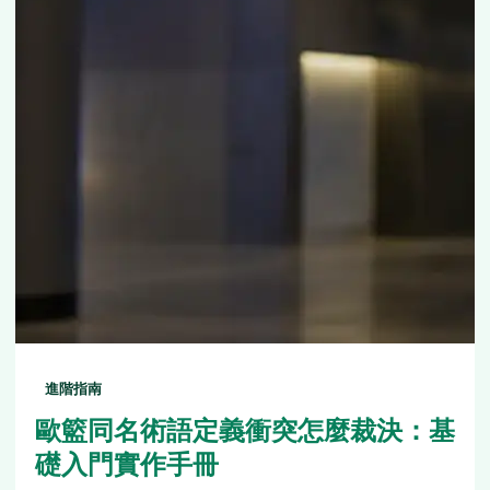
進階指南
歐籃同名術語定義衝突怎麼裁決：基
礎入門實作手冊