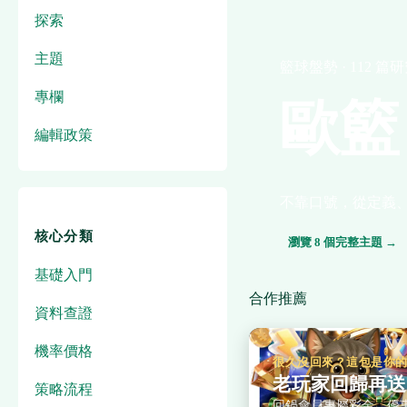
探索
主題
籃球盤勢 · 112 篇
專欄
歐籃
編輯政策
不靠口號，從定義
核心分類
瀏覽 8 個完整主題 →
基礎入門
合作推薦
資料查證
機率價格
很久沒回來？這包是你
老玩家回歸再送
策略流程
回鍋會員專屬彩金，優