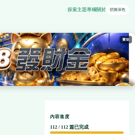
探索
主題
專欄
關於
切換深色
贊助
內容進度
112 / 112 篇已完成