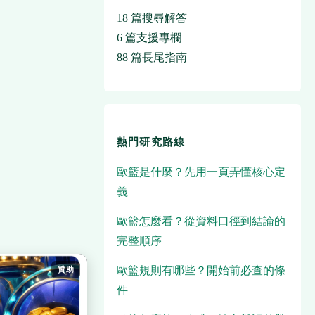
18 篇搜尋解答
6 篇支援專欄
88 篇長尾指南
熱門研究路線
歐籃是什麼？先用一頁弄懂核心定
義
歐籃怎麼看？從資料口徑到結論的
完整順序
歐籃規則有哪些？開始前必查的條
贊助
件