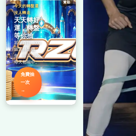
贊助
今天的轉盤還
沒人轉走
天天轉好
運，轉盤
等你抽
單筆存款 3000
就送轉盤機
會，最高 2888
每天都能中。
免費抽
一次
→