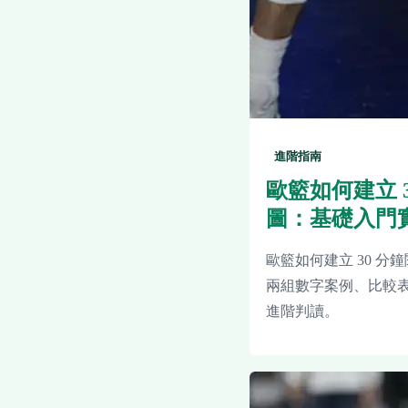
進階指南
歐籃如何建立 
圖：基礎入門
歐籃如何建立 30 
兩組數字案例、比較表
進階判讀。