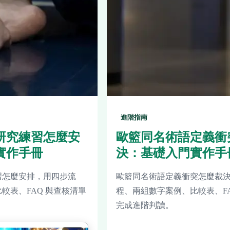
進階指南
研究練習怎麼安
歐籃同名術語定義衝
實作手冊
決：基礎入門實作手
習怎麼安排，用四步流
歐籃同名術語定義衝突怎麼裁
較表、FAQ 與查核清單
程、兩組數字案例、比較表、FA
完成進階判讀。