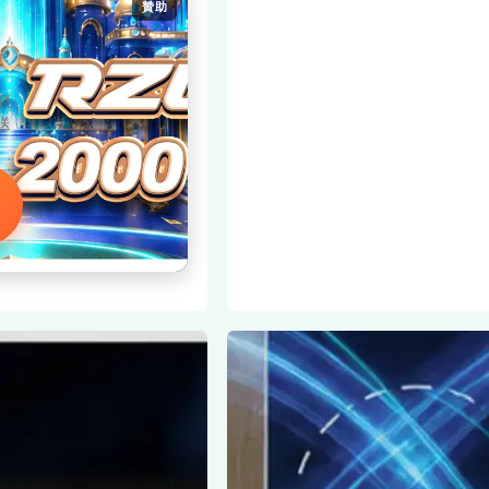
贊助
，
鎖
送