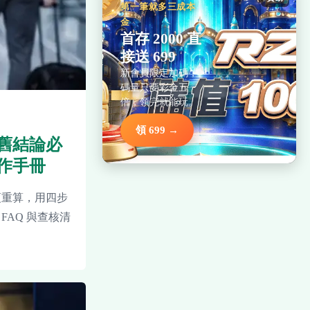
第一筆就多三成本
金
首存 2000 直
接送 699
新會員限定加碼，
碼量只要彩金五
倍，領完就能玩。
領 699 →
舊結論必
作手冊
須重算，用四步
AQ 與查核清