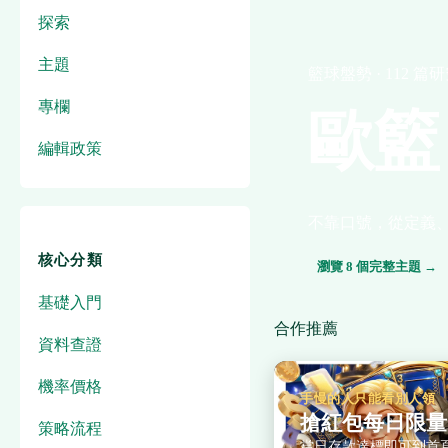
探索
主題
籃球盤勢 · 112 篇
專欄
歐籃
編輯政策
不靠口號，從定義
核心分類
瀏覽 8 個完整主題 →
基礎入門
合作推薦
資料查證
機率價格
手慢的人只能看別人領
搶紅包每日限量
策略流程
當日存款達標即可到首