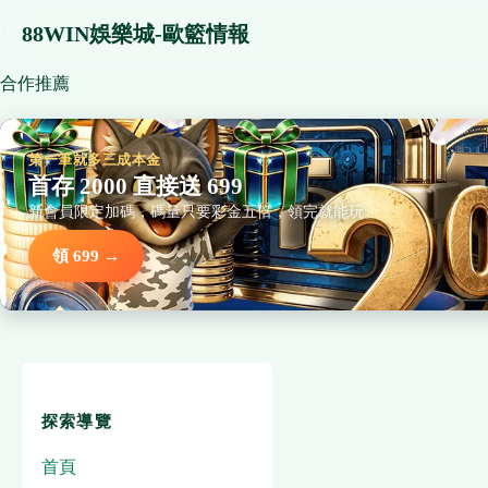
88WIN娛樂城-歐籃情報
合作推薦
第一筆就多三成本金
首存 2000 直接送 699
新會員限定加碼，碼量只要彩金五倍，領完就能玩。
領 699 →
探索導覽
首頁