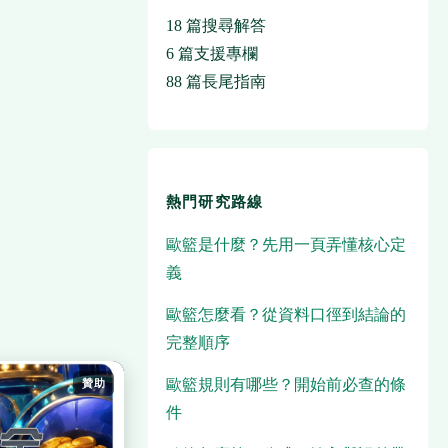
18 篇搜尋解答
6 篇支援專欄
88 篇長尾指南
熱門研究路線
歐籃是什麼？先用一頁弄懂核心定
義
歐籃怎麼看？從資料口徑到結論的
完整順序
歐籃規則有哪些？開始前必查的條
贊助
件