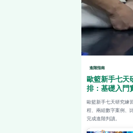
進階指南
歐籃新手七天
排：基礎入門
歐籃新手七天研究練
程、兩組數字案例、比
完成進階判讀。