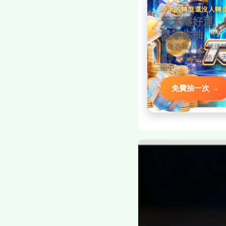
今天的轉盤還沒人轉
天天轉好運，
盤等你抽
單筆存款 3000 就送
機會，最高 2888 每
能中。
免費抽一次 →