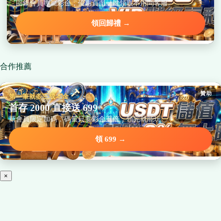
回鍋會員專屬彩金，優惠頁面一鍵領取不用問客服。
領回歸禮 →
合作推薦
贊助
第一筆就多三成本金
首存 2000 直接送 699
新會員限定加碼，碼量只要彩金五倍，領完就能玩。
領 699 →
×