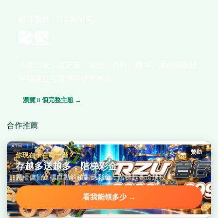
籃球盤勢 · 112 篇研究
歐籃
不靠口號，從定義、規則、資料、機率、案例與風險
界線建立可重現的研究路線。
瀏覽 8 個完整主題 →
合作推薦
贊助
你現在卡在哪一階？
存越多送越多，階梯彩金
累積儲值達標自動解鎖對應彩金，階梯越高送越狠。
看我能領多少 →