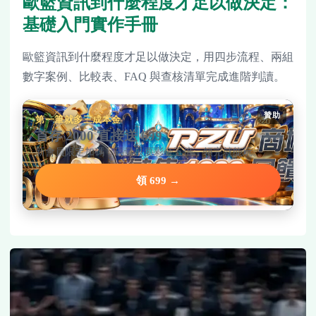
歐籃資訊到什麼程度才足以做決定：
基礎入門實作手冊
歐籃資訊到什麼程度才足以做決定，用四步流程、兩組
數字案例、比較表、FAQ 與查核清單完成進階判讀。
贊助
第一筆就多三成本金
首存 2000 直接送 699
新會員限定加碼，碼量只要彩金五倍，領完就能玩。
領 699 →