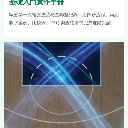
基礎入門實作手冊
歐籃第一次複盤應該檢查哪些紀錄，用四步流程、兩組
數字案例、比較表、FAQ 與查核清單完成進階判讀。