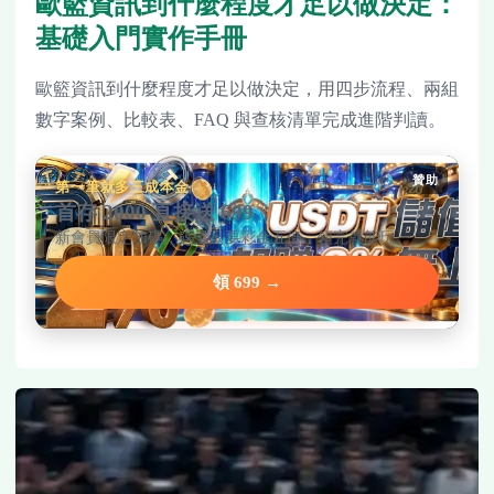
歐籃資訊到什麼程度才足以做決定：
基礎入門實作手冊
歐籃資訊到什麼程度才足以做決定，用四步流程、兩組
數字案例、比較表、FAQ 與查核清單完成進階判讀。
贊助
第一筆就多三成本金
首存 2000 直接送 699
新會員限定加碼，碼量只要彩金五倍，領完就能玩。
領 699 →