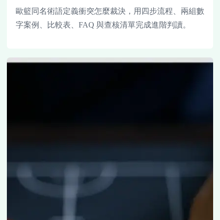
歐籃同名術語定義衝突怎麼裁決，用四步流程、兩組數
字案例、比較表、FAQ 與查核清單完成進階判讀。