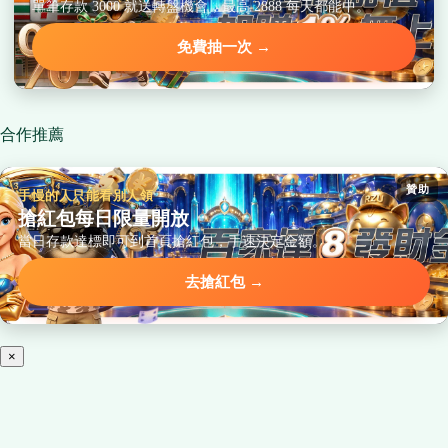
單筆存款 3000 就送轉盤機會，最高 2888 每天都能中。
免費抽一次 →
合作推薦
贊助
手慢的人只能看別人領
搶紅包每日限量開放
當日存款達標即可到首頁搶紅包，手速決定金額。
去搶紅包 →
×