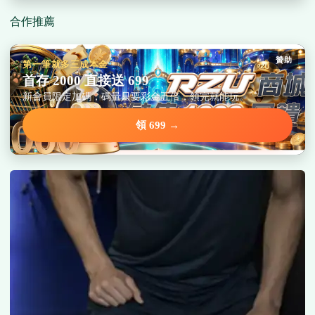
合作推薦
贊助
第一筆就多三成本金
首存 2000 直接送 699
新會員限定加碼，碼量只要彩金五倍，領完就能玩。
領 699 →