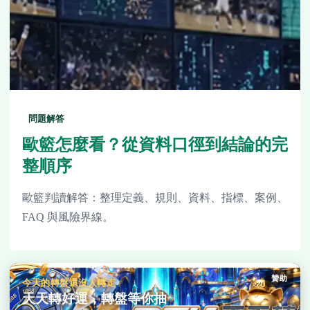
問題解答
歐籃怎麼看？從資料口徑到結論的完
整順序
歐籃判讀解答：整理定義、規則、資料、指標、案例、
FAQ 與風險界線。
贊助
今天的轉盤還沒人轉走
天天轉好運，轉盤等你抽