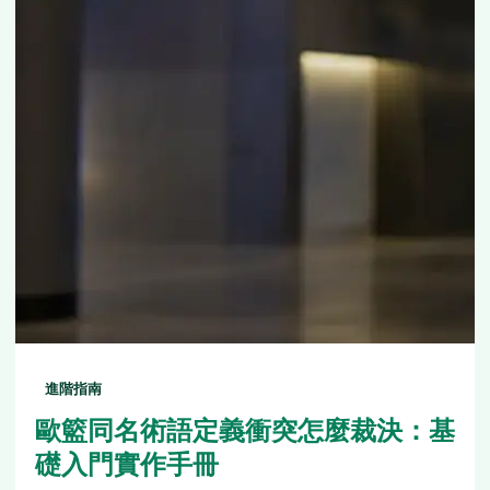
進階指南
歐籃同名術語定義衝突怎麼裁決：基
礎入門實作手冊