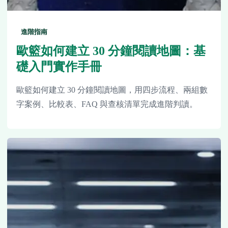
進階指南
歐籃如何建立 30 分鐘閱讀地圖：基
礎入門實作手冊
歐籃如何建立 30 分鐘閱讀地圖，用四步流程、兩組數
字案例、比較表、FAQ 與查核清單完成進階判讀。