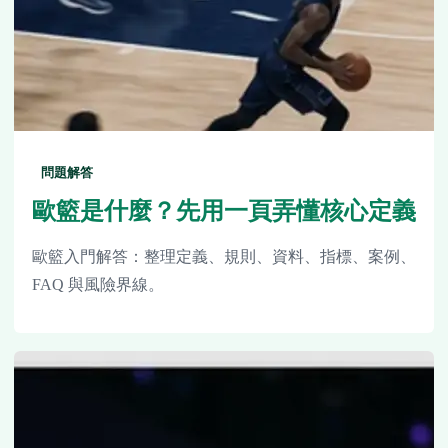
問題解答
歐籃是什麼？先用一頁弄懂核心定義
歐籃入門解答：整理定義、規則、資料、指標、案例、
FAQ 與風險界線。