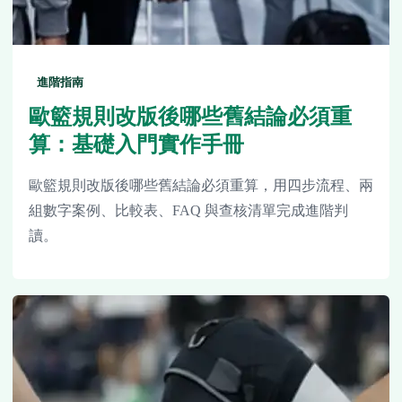
進階指南
歐籃規則改版後哪些舊結論必須重
算：基礎入門實作手冊
歐籃規則改版後哪些舊結論必須重算，用四步流程、兩
組數字案例、比較表、FAQ 與查核清單完成進階判
讀。