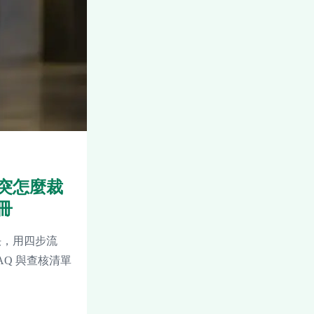
突怎麼裁
冊
決，用四步流
Q 與查核清單