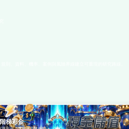
研究
、規則、資料、機率、案例與風險界線建立可重現的研究路線。
階梯彩金
對應彩金，階梯越高送越狠。