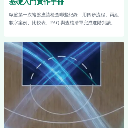
基礎入門實作手冊
歐籃第一次複盤應該檢查哪些紀錄，用四步流程、兩組
數字案例、比較表、FAQ 與查核清單完成進階判讀。