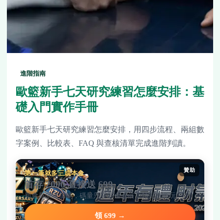
進階指南
歐籃新手七天研究練習怎麼安排：基
礎入門實作手冊
歐籃新手七天研究練習怎麼安排，用四步流程、兩組數
字案例、比較表、FAQ 與查核清單完成進階判讀。
贊助
第一筆就多三成本金
首存 2000 直接送 699
新會員限定加碼，碼量只要彩金五倍，領完就能玩。
領 699 →