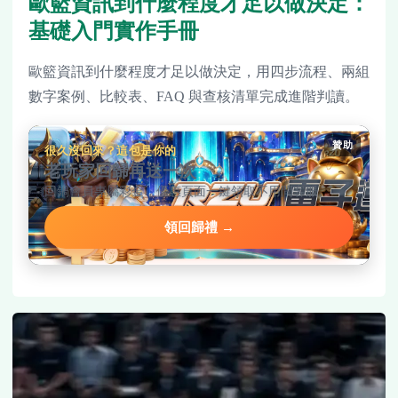
歐籃資訊到什麼程度才足以做決定：
基礎入門實作手冊
歐籃資訊到什麼程度才足以做決定，用四步流程、兩組
數字案例、比較表、FAQ 與查核清單完成進階判讀。
贊助
很久沒回來？這包是你的
老玩家回歸再送一次
回鍋會員專屬彩金，優惠頁面一鍵領取不用問客服。
領回歸禮 →