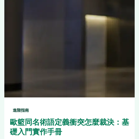
進階指南
歐籃同名術語定義衝突怎麼裁決：基
礎入門實作手冊