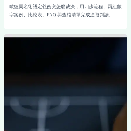
歐籃同名術語定義衝突怎麼裁決，用四步流程、兩組數
字案例、比較表、FAQ 與查核清單完成進階判讀。