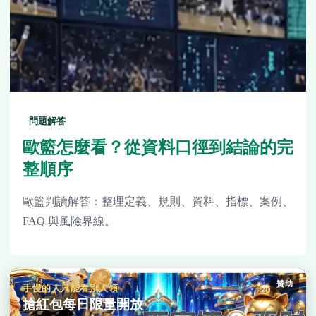
問題解答
歐籃怎麼看？從資料口徑到結論的完
整順序
歐籃判讀解答：整理定義、規則、資料、指標、案例、
FAQ 與風險界線。
贊助
手慢的人只能看別人領
搶紅包每日限量開放