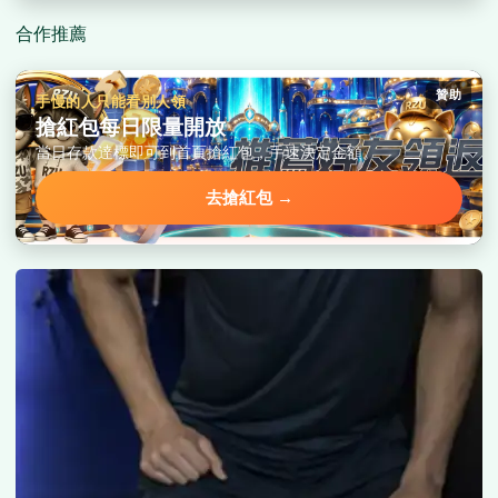
合作推薦
贊助
手慢的人只能看別人領
搶紅包每日限量開放
當日存款達標即可到首頁搶紅包，手速決定金額。
去搶紅包 →