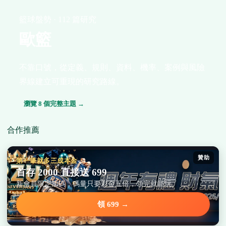
籃球盤勢 · 112 篇研究
歐籃
不靠口號，從定義、規則、資料、機率、案例與風險
界線建立可重現的研究路線。
瀏覽 8 個完整主題 →
合作推薦
贊助
第一筆就多三成本金
首存 2000 直接送 699
新會員限定加碼，碼量只要彩金五倍，領完就能玩。
領 699 →