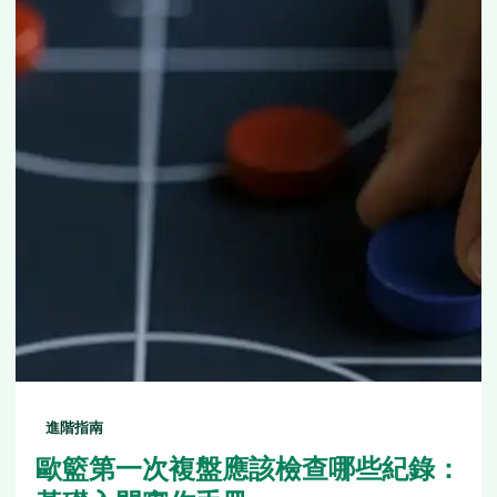
進階指南
歐籃第一次複盤應該檢查哪些紀錄：