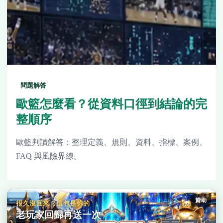
問題解答
歐籃怎麼看？從資料口徑到結論的完
整順序
歐籃判讀解答：整理定義、規則、資料、指標、案例、
FAQ 與風險界線。
贊助
很久沒回來？這包是你的
老玩家回歸再送一次