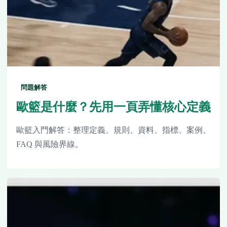
問題解答
歐籃是什麼？先用一頁弄懂核心定義
歐籃入門解答：整理定義、規則、資料、指標、案例、
FAQ 與風險界線。