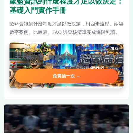
歐籃資訊到什麼程度才足以做決定：
基礎入門實作手冊
歐籃資訊到什麼程度才足以做決定，用四步流程、兩組
數字案例、比較表、FAQ 與查核清單完成進階判讀。
贊助
今天的轉盤還沒人轉走
天天轉好運，轉盤等你抽
單筆存款 3000 就送轉盤機會，最高 2888 每天都能中。
免費抽一次 →