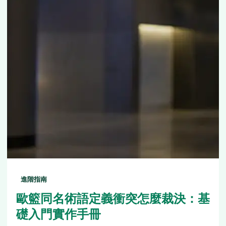
進階指南
歐籃同名術語定義衝突怎麼裁決：基
礎入門實作手冊