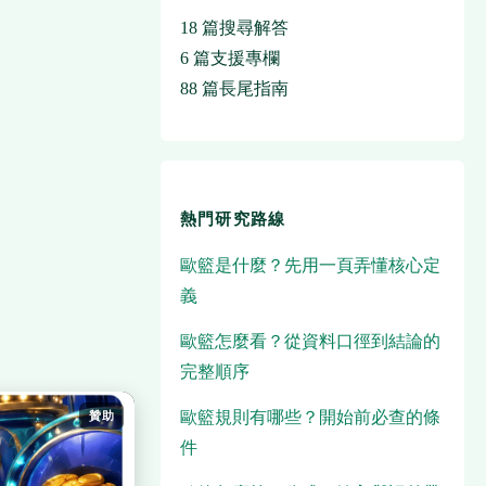
18 篇搜尋解答
6 篇支援專欄
88 篇長尾指南
熱門研究路線
歐籃是什麼？先用一頁弄懂核心定
義
歐籃怎麼看？從資料口徑到結論的
完整順序
歐籃規則有哪些？開始前必查的條
贊助
件