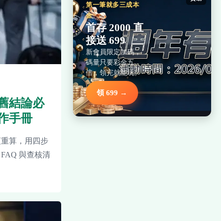
第一筆就多三成本
金
首存 2000 直
接送 699
新會員限定加碼，
碼量只要彩金五
倍，領完就能玩。
領 699 →
舊結論必
作手冊
須重算，用四步
AQ 與查核清