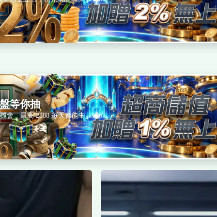
盤等你抽
盤機會，最高 2888 每天都能中。