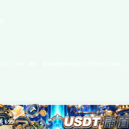
研究
、規則、資料、機率、案例與風險界線建立可重現的研究路線。
 699
只要彩金五倍，領完就能玩。