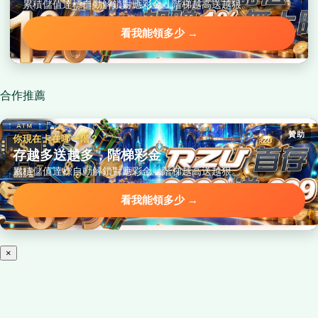
累積儲值達標自動解鎖對應彩金，階梯越高送越狠。
看我能領多少 →
合作推薦
贊助
你現在卡在哪一階？
存越多送越多，階梯彩金
累積儲值達標自動解鎖對應彩金，階梯越高送越狠。
看我能領多少 →
×