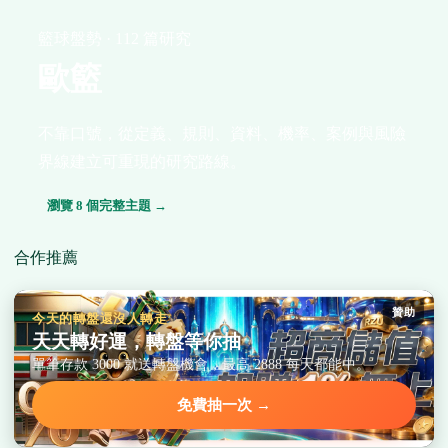
籃球盤勢 · 112 篇研究
歐籃
不靠口號，從定義、規則、資料、機率、案例與風險
界線建立可重現的研究路線。
瀏覽 8 個完整主題 →
合作推薦
贊助
今天的轉盤還沒人轉走
天天轉好運，轉盤等你抽
單筆存款 3000 就送轉盤機會，最高 2888 每天都能中。
免費抽一次 →