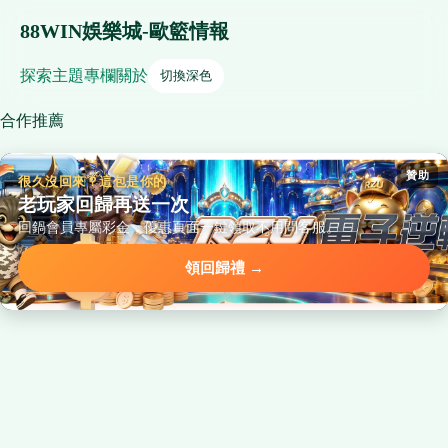
88WIN娛樂城-歐籃情報
探索
主題
專欄
關於
切換深色
合作推薦
贊助
很久沒回來？這包是你的
老玩家回歸再送一次
回鍋會員專屬彩金，優惠頁面一鍵領取不用問客服。
領回歸禮 →