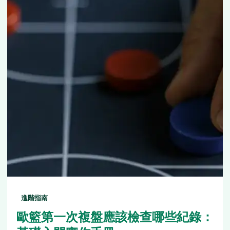
進階指南
歐籃第一次複盤應該檢查哪些紀錄：