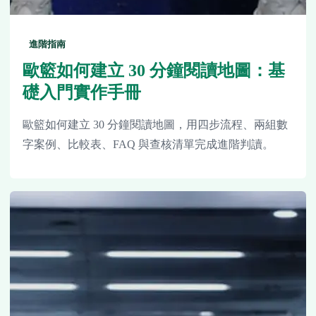
進階指南
歐籃如何建立 30 分鐘閱讀地圖：基
礎入門實作手冊
歐籃如何建立 30 分鐘閱讀地圖，用四步流程、兩組數
字案例、比較表、FAQ 與查核清單完成進階判讀。