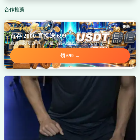
合作推薦
贊助
第一筆就多三成本金
首存 2000 直接送 699
新會員限定加碼，碼量只要彩金五倍，領完就能玩。
領 699 →