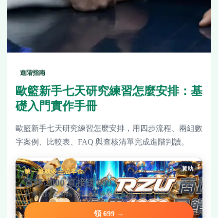
進階指南
歐籃新手七天研究練習怎麼安排：基
礎入門實作手冊
歐籃新手七天研究練習怎麼安排，用四步流程、兩組數
字案例、比較表、FAQ 與查核清單完成進階判讀。
贊助
第一筆就多三成本金
首存 2000 直接送 699
新會員限定加碼，碼量只要彩金五倍，領完就能玩。
領 699 →