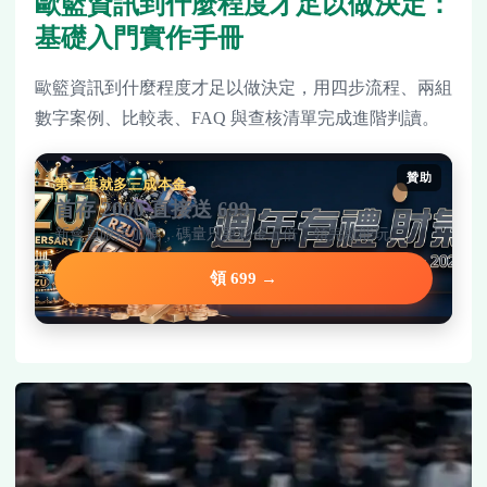
歐籃資訊到什麼程度才足以做決定：
基礎入門實作手冊
歐籃資訊到什麼程度才足以做決定，用四步流程、兩組
數字案例、比較表、FAQ 與查核清單完成進階判讀。
贊助
第一筆就多三成本金
首存 2000 直接送 699
新會員限定加碼，碼量只要彩金五倍，領完就能玩。
領 699 →