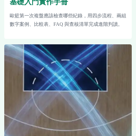
基礎入門實作手冊
歐籃第一次複盤應該檢查哪些紀錄，用四步流程、兩組
數字案例、比較表、FAQ 與查核清單完成進階判讀。