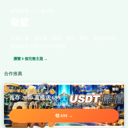
籃球盤勢 · 112 篇研究
歐籃
不靠口號，從定義、規則、資料、機率、案例與風險
界線建立可重現的研究路線。
瀏覽 8 個完整主題 →
合作推薦
贊助
第一筆就多三成本金
首存 2000 直接送 699
新會員限定加碼，碼量只要彩金五倍，領完就能玩。
領 699 →