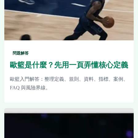
問題解答
歐籃是什麼？先用一頁弄懂核心定義
歐籃入門解答：整理定義、規則、資料、指標、案例、
FAQ 與風險界線。