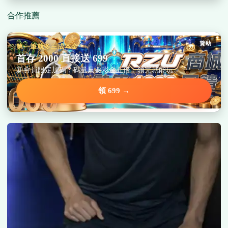
合作推薦
贊助
第一筆就多三成本金
首存 2000 直接送 699
新會員限定加碼，碼量只要彩金五倍，領完就能玩。
領 699 →