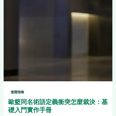
進階指南
歐籃同名術語定義衝突怎麼裁決：基
礎入門實作手冊