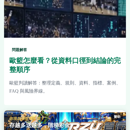
問題解答
歐籃怎麼看？從資料口徑到結論的完
整順序
歐籃判讀解答：整理定義、規則、資料、指標、案例、
FAQ 與風險界線。
贊助
你現在卡在哪一階？
存越多送越多，階梯彩金