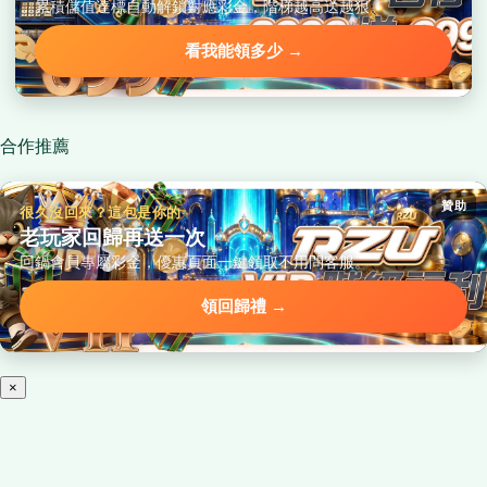
累積儲值達標自動解鎖對應彩金，階梯越高送越狠。
看我能領多少 →
合作推薦
贊助
很久沒回來？這包是你的
老玩家回歸再送一次
回鍋會員專屬彩金，優惠頁面一鍵領取不用問客服。
領回歸禮 →
×