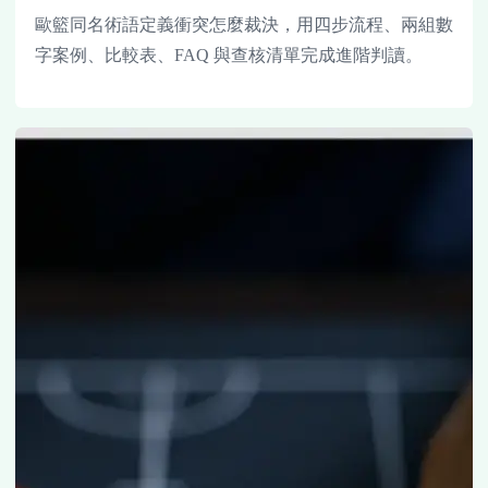
歐籃同名術語定義衝突怎麼裁決，用四步流程、兩組數
字案例、比較表、FAQ 與查核清單完成進階判讀。