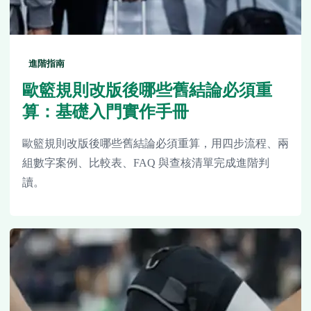
進階指南
歐籃規則改版後哪些舊結論必須重
算：基礎入門實作手冊
歐籃規則改版後哪些舊結論必須重算，用四步流程、兩
組數字案例、比較表、FAQ 與查核清單完成進階判
讀。