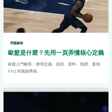
問題解答
歐籃是什麼？先用一頁弄懂核心定義
歐籃入門解答：整理定義、規則、資料、指標、案例、
FAQ 與風險界線。