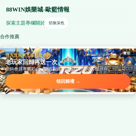
88WIN娛樂城-歐籃情報
探索
主題
專欄
關於
切換深色
合作推薦
贊助
很久沒回來？這包是你的
老玩家回歸再送一次
回鍋會員專屬彩金，優惠頁面一鍵領取不用問客服。
領回歸禮 →