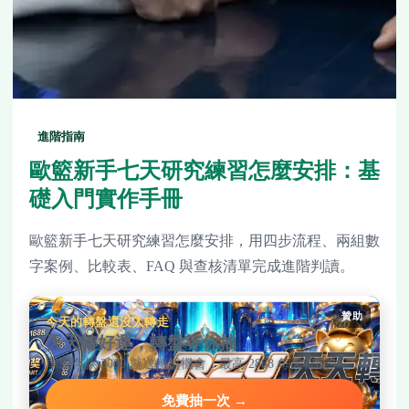
進階指南
歐籃新手七天研究練習怎麼安排：基
礎入門實作手冊
歐籃新手七天研究練習怎麼安排，用四步流程、兩組數
字案例、比較表、FAQ 與查核清單完成進階判讀。
贊助
今天的轉盤還沒人轉走
天天轉好運，轉盤等你抽
單筆存款 3000 就送轉盤機會，最高 2888 每天都能中。
免費抽一次 →