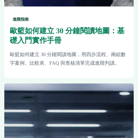
進階指南
歐籃如何建立 30 分鐘閱讀地圖：基
礎入門實作手冊
歐籃如何建立 30 分鐘閱讀地圖，用四步流程、兩組數
字案例、比較表、FAQ 與查核清單完成進階判讀。