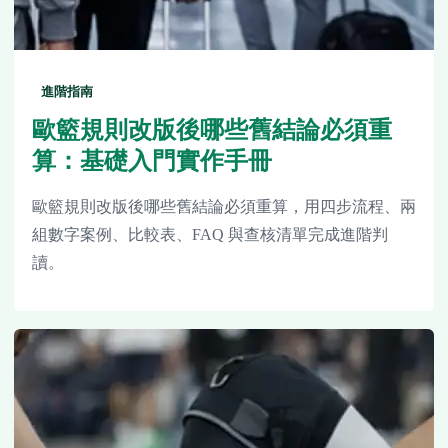
進階指南
歐籃規則改版後哪些舊結論必須重
算：基礎入門實作手冊
歐籃規則改版後哪些舊結論必須重算，用四步流程、兩
組數字案例、比較表、FAQ 與查核清單完成進階判
讀。