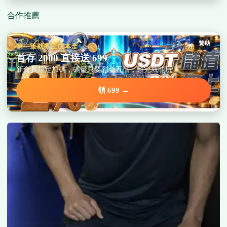
合作推薦
贊助
第一筆就多三成本金
首存 2000 直接送 699
新會員限定加碼，碼量只要彩金五倍，領完就能玩。
領 699 →