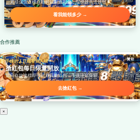
累積儲值達標自動解鎖對應彩金，階梯越高送越狠。
看我能領多少 →
合作推薦
贊助
手慢的人只能看別人領
搶紅包每日限量開放
當日存款達標即可到首頁搶紅包，手速決定金額。
去搶紅包 →
×