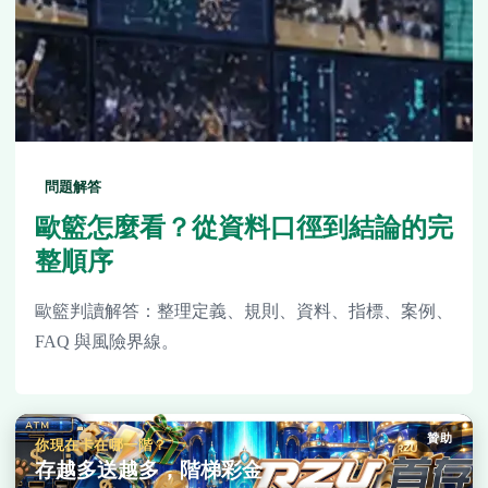
問題解答
歐籃怎麼看？從資料口徑到結論的完
整順序
歐籃判讀解答：整理定義、規則、資料、指標、案例、
FAQ 與風險界線。
贊助
你現在卡在哪一階？
存越多送越多，階梯彩金