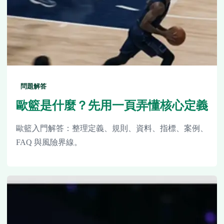
問題解答
歐籃是什麼？先用一頁弄懂核心定義
歐籃入門解答：整理定義、規則、資料、指標、案例、
FAQ 與風險界線。