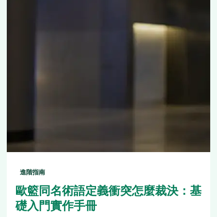
進階指南
歐籃同名術語定義衝突怎麼裁決：基
礎入門實作手冊