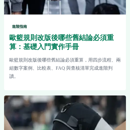
進階指南
歐籃規則改版後哪些舊結論必須重
算：基礎入門實作手冊
歐籃規則改版後哪些舊結論必須重算，用四步流程、兩
組數字案例、比較表、FAQ 與查核清單完成進階判
讀。