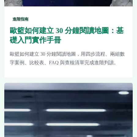
進階指南
歐籃如何建立 30 分鐘閱讀地圖：基
礎入門實作手冊
歐籃如何建立 30 分鐘閱讀地圖，用四步流程、兩組數
字案例、比較表、FAQ 與查核清單完成進階判讀。