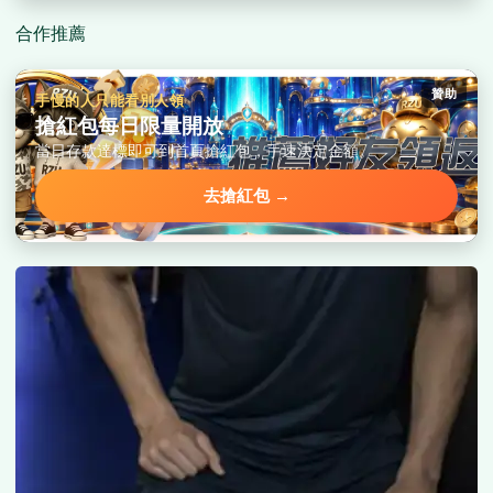
合作推薦
贊助
手慢的人只能看別人領
搶紅包每日限量開放
當日存款達標即可到首頁搶紅包，手速決定金額。
去搶紅包 →