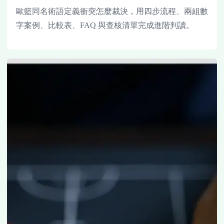
歐籃同名術語定義衝突怎麼裁決，用四步流程、兩組數
字案例、比較表、FAQ 與查核清單完成進階判讀。