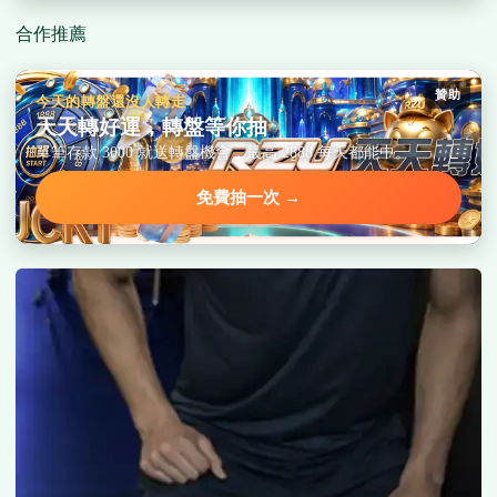
合作推薦
贊助
今天的轉盤還沒人轉走
天天轉好運，轉盤等你抽
單筆存款 3000 就送轉盤機會，最高 2888 每天都能中。
免費抽一次 →