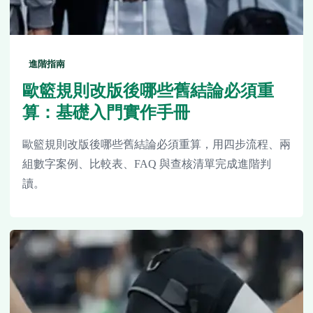
進階指南
歐籃規則改版後哪些舊結論必須重
算：基礎入門實作手冊
歐籃規則改版後哪些舊結論必須重算，用四步流程、兩
組數字案例、比較表、FAQ 與查核清單完成進階判
讀。