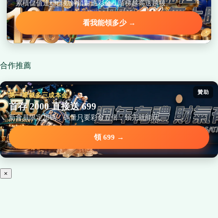
累積儲值達標自動解鎖對應彩金，階梯越高送越狠。
看我能領多少 →
合作推薦
贊助
第一筆就多三成本金
首存 2000 直接送 699
新會員限定加碼，碼量只要彩金五倍，領完就能玩。
領 699 →
×