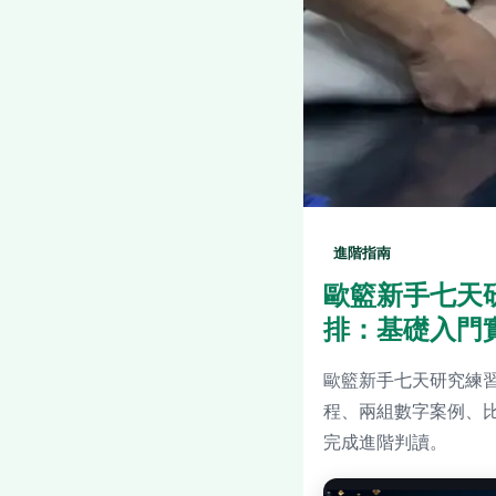
進階指南
歐籃新手七天
排：基礎入門
歐籃新手七天研究練
程、兩組數字案例、比
完成進階判讀。