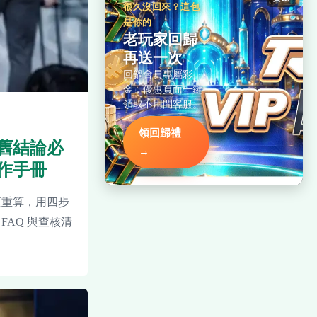
很久沒回來？這包
是你的
老玩家回歸
再送一次
回鍋會員專屬彩
金，優惠頁面一鍵
領取不用問客服。
領回歸禮
舊結論必
→
作手冊
須重算，用四步
AQ 與查核清