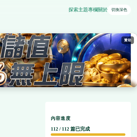
探索
主題
專欄
關於
切換深色
贊助
內容進度
112 / 112 篇已完成