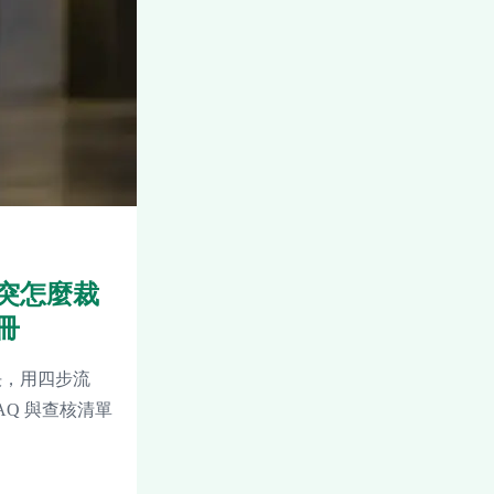
突怎麼裁
冊
決，用四步流
Q 與查核清單